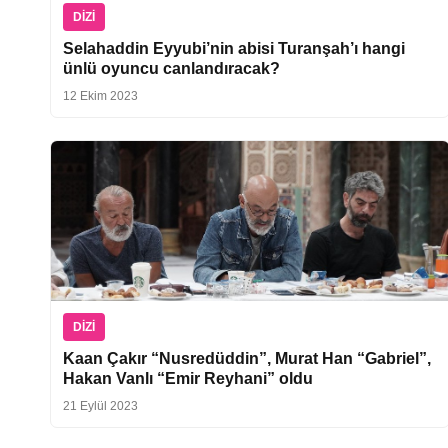
DIZI
Selahaddin Eyyubi’nin abisi Turanşah’ı hangi
ünlü oyuncu canlandıracak?
12 Ekim 2023
DIZI
Kaan Çakır “Nusredüddin”, Murat Han “Gabriel”,
Hakan Vanlı “Emir Reyhani” oldu
21 Eylül 2023