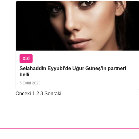
DIZI
Selahaddin Eyyubi’de Uğur Güneş’in partneri
belli
5 Eylül 2023
Önceki
1
2
3
Sonraki
Yazı
sayfalaması