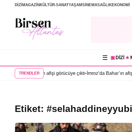
DİZİ
MAGAZİN
KÜLTÜR-SANAT
YAŞAM
SİNEMA
SAĞLIK
EKONOMİ
☰
▣
DİZİ
★
“Mercan Köşk”ün afişi görücüye çıktı
•
İmroz’da Bahar’ın afişi ya
TRENDLER
Etiket:
#selahaddineyyub