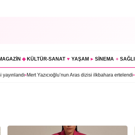
MAGAZİN
◆
KÜLTÜR-SANAT
♥
YAŞAM
▸
SİNEMA
+
SAĞL
yınlandı
•
Mert Yazıcıoğlu’nun Aras dizisi ilkbahara ertelendi
•
Gökh
i