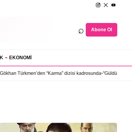
⌕
Abone Ol
IK
⌁
EKONOMİ
an Türkmen’den “Karma” dizisi kadrosunda
•
“Güldür Güldür Sho