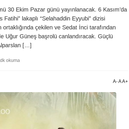
lümü 30 Ekim Pazar günü yayınlanacak. 6 Kasım’da
 Fatihi” lakaplı “Selahaddin Eyyubi” dizisi
n ortaklığında çekilen ve Sedat İnci tarafından
ide Uğur Güneş başrolü canlandıracak. Güçlü
Alparslan […]
 dk okuma
A- A A+