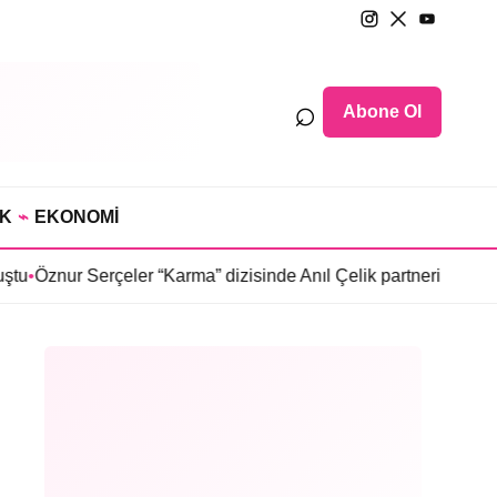
⌕
Abone Ol
IK
⌁
EKONOMİ
Serçeler “Karma” dizisinde Anıl Çelik partneri oldu
•
Sosyetede ta