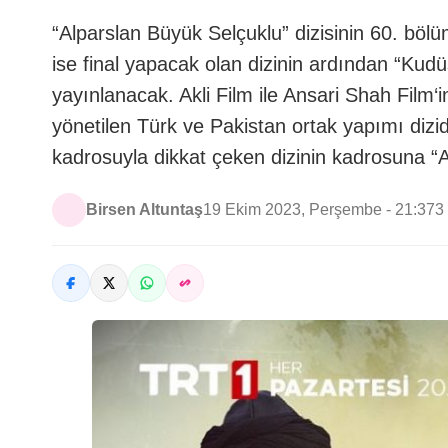
“Alparslan Büyük Selçuklu” dizisinin 60. bö
ise final yapacak olan dizinin ardından “Kudüs
yayınlanacak. Akli Film ile Ansari Shah Film‘i
yönetilen Türk ve Pakistan ortak yapımı diz
kadrosuyla dikkat çeken dizinin kadrosuna “
Birsen Altuntaş
19 Ekim 2023, Perşembe - 21:37
3