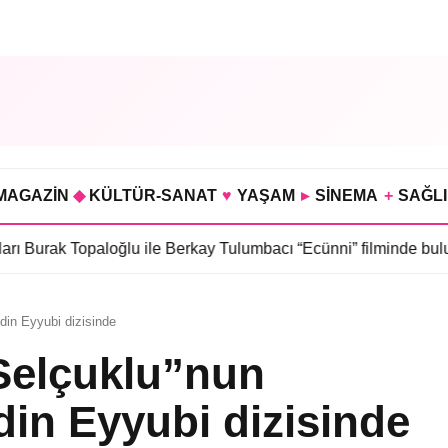
MAGAZİN
◆
KÜLTÜR-SANAT
♥
YAŞAM
▸
SİNEMA
+
SAĞL
Topaloğlu ile Berkay Tulumbacı “Ecünni” filminde buluştu
•
Öznur 
din Eyyubi dizisinde
Selçuklu”nun
in Eyyubi dizisinde