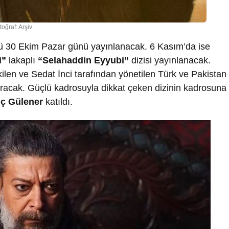
toğraf: Arşiv
mü 30 Ekim Pazar günü yayınlanacak. 6 Kasım’da ise
i”
lakaplı
“Selahaddin Eyyubi”
dizisi yayınlanacak.
ekilen ve Sedat İnci tarafından yönetilen Türk ve Pakistan
racak. Güçlü kadrosuyla dikkat çeken dizinin kadrosuna
nç Gülener
katıldı.