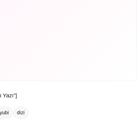
 Yazı”]
yubi
dizi