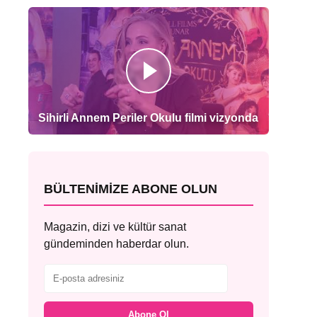
Sihirli Annem Periler Okulu filmi vizyonda
BÜLTENIMIZE ABONE OLUN
Magazin, dizi ve kültür sanat
gündeminden haberdar olun.
Abone Ol