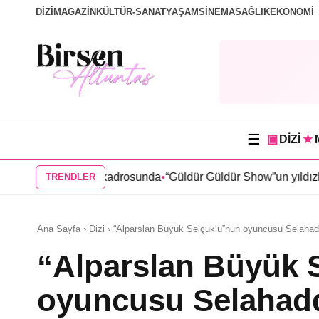
DİZİ
MAGAZİN
KÜLTÜR-SANAT
YAŞAM
SİNEMA
SAĞLIK
EKONOMİ
☰
▣
DİZİ
★
” dizisi kadrosunda
•
“Güldür Güldür Show”un yıldızları Burak 
TRENDLER
Ana Sayfa › Dizi › “Alparslan Büyük Selçuklu”nun oyuncusu Selahad
“Alparslan Büyük 
oyuncusu Selahadd