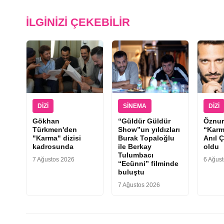
İLGINIZI ÇEKEBILIR
DIZI
SINEMA
DIZI
Gökhan
“Güldür Güldür
Öznur
Türkmen'den
Show”un yıldızları
“Karm
"Karma" dizisi
Burak Topaloğlu
Anıl Ç
kadrosunda
ile Berkay
oldu
Tulumbacı
7 Ağustos 2026
6 Ağus
“Ecünni” filminde
buluştu
7 Ağustos 2026