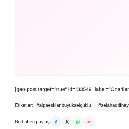
[geo-post target=”true” id=”33549″ label=”Önerilen
Etiketler:
#alpaesklanbüyükselçuklu
#selahaddiney
Bu haberi paylaş: