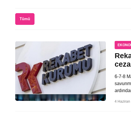
Tümü
EKONO
Reka
ceza
6-7-8 Ma
savunma
ardında
4 Haziran