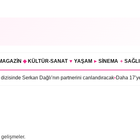
MAGAZİN
◆
KÜLTÜR-SANAT
♥
YAŞAM
▸
SİNEMA
+
SAĞL
inde Serkan Dağlı’nın partnerini canlandıracak
•
Daha 17’ye Emir
 gelişmeler.