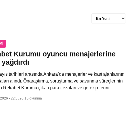
Sıralama
MI
bet Kurumu oyuncu menajerlerine
 yağdırdı
yıs tarihleri arasında Ankara’da menajerler ve kast ajanlarının
ları alındı. Önaraştırma, soruşturma ve savunma süreçlerinin
n Rekabet Kurumu çıkan para cezaları ve gerekçelerini…
 2026 - 22:38
20,1B okunma