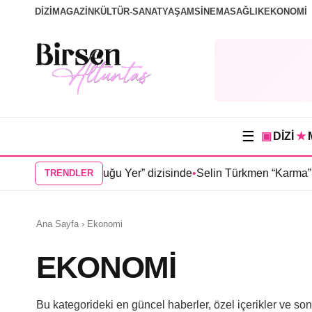
DİZİ
MAGAZİN
KÜLTÜR-SANAT
YAŞAM
SİNEMA
SAĞLIK
EKONOMİ
☰
▣
DİZİ
★
“Güneşin Doğduğu Yer” dizisinde
•
Selin Türkmen “Karma” dizis
TRENDLER
Ana Sayfa
›
Ekonomi
EKONOMI
Bu kategorideki en güncel haberler, özel içerikler ve son