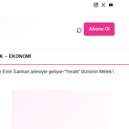
⌕
Abone Ol
IK
⌁
EKONOMİ
 Sarıhan ailesiyle geliyor
•
“Yeraltı” dizisinin Melek’i Ülkü Hila