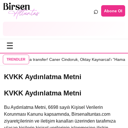
⌕
Abone Ol
☰
•
zisinde
Bomba transfer! Caner Cindoruk, Oktay Kaynarcal’ı “Hamal” di
TRENDLER
KVKK Aydınlatma Metni
KVKK Aydınlatma Metni
Bu Aydınlatma Metni, 6698 sayılı Kişisel Verilerin
Korunması Kanunu kapsamında, Birsenaltuntas.com
ziyaretçilerinin ve iletişim kanalları üzerinden tarafımıza
ulaşan kişilerin kişisel verilerinin işlenmesine ilişkin