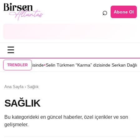
⌕
Abone Ol
☰
•
ğu Yer” dizisinde
Selin Türkmen “Karma” dizisinde Serkan Dağlı’nın p
TRENDLER
Ana Sayfa
›
Sağlık
SAĞLIK
Bu kategorideki en güncel haberler, özel içerikler ve son
gelişmeler.