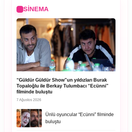
SINEMA
“Güldür Güldür Show”un yıldızları Burak
Topaloğlu ile Berkay Tulumbacı “Ecünni”
filminde buluştu
7 Ağustos 2026
Ünlü oyuncular “Ecünni” filminde
buluştu