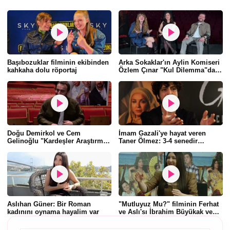
Başıbozuklar filminin ekibinden
Arka Sokaklar'ın Aylin Komiseri
kahkaha dolu röportaj
Özlem Çınar "Kul Dilemma"da
Yiğit Çelebi ve Şeyma Peçe'yle
buluştu
Doğu Demirkol ve Cem
İmam Gazali'ye hayat veren
Gelinoğlu "Kardeşler Araştırma"
Taner Ölmez: 3-4 senedir
filminde bir arada
değiştim, başıma ne gelirse
gelsin şükrediyorum
Aslıhan Güner: Bir Roman
"Mutluyuz Mu?" filminin Ferhat
kadınını oynama hayalim var
ve Aslı'sı İbrahim Büyükak ve
Yasemin Sakallıoğlu 2. filmi
anlattı