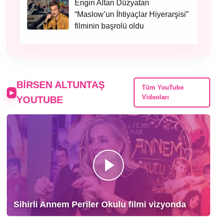
Engin Altan Düzyatan
“Maslow’un İhtiyaçlar Hiyerarşisi”
filminin başrolü oldu
BIRSEN ALTUNTAŞ
Tüm YouTube
Videoları
YOUTUBE
Sihirli Annem Periler Okulu filmi vizyonda