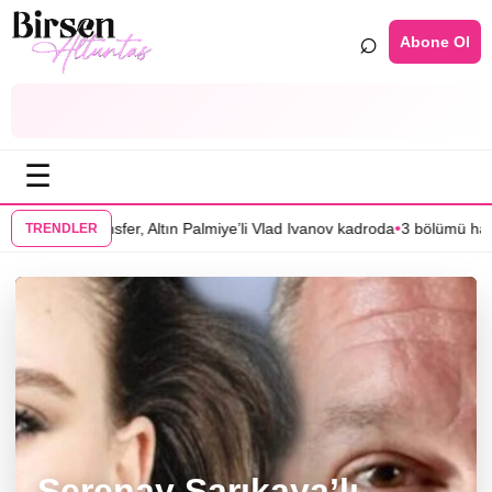
⌕
Abone Ol
☰
•
laş transfer, Altın Palmiye’li Vlad Ivanov kadroda
3 bölümü hazır olan “
TRENDLER
Serenay Sarıkaya’lı