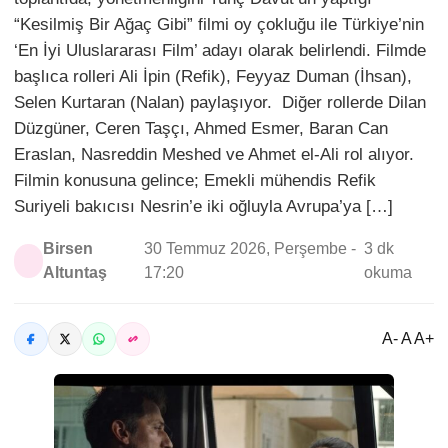
“Kesilmiş Bir Ağaç Gibi” filmi oy çokluğu ile Türkiye’nin
‘En İyi Uluslararası Film’ adayı olarak belirlendi. Filmde
başlıca rolleri Ali İpin (Refik), Feyyaz Duman (İhsan),
Selen Kurtaran (Nalan) paylaşıyor. Diğer rollerde Dilan
Düzgüner, Ceren Taşçı, Ahmed Esmer, Baran Can
Eraslan, Nasreddin Meshed ve Ahmet el-Ali rol alıyor.
Filmin konusuna gelince; Emekli mühendis Refik
Suriyeli bakıcısı Nesrin’e iki oğluyla Avrupa’ya […]
Birsen
30 Temmuz 2026, Perşembe -
3 dk
Altuntaş
17:20
okuma
A- A A+