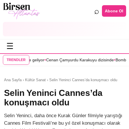
⌕
Abone Ol
☰
•
•
iyor
Cenan Çamyurdu Karakuyu dizisinde
Bomba transfer! Caner Cindo
TRENDLER
Ana Sayfa › Kültür Sanat › Selin Yeninci Cannes’da konuşmacı oldu
Selin Yeninci Cannes’da
konuşmacı oldu
Selin Yeninci, daha önce Kurak Günler filmiyle yarıştığı
Cannes Film Festivali’ne bu yıl özel konuşmacı olarak