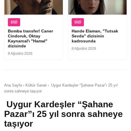
DIZI
DIZI
Bomba transfer! Caner
Hande Elaman, "Tutsak
Cindoruk, Oktay
Sevda" dizisinin
Kaynarcal'ı "Hamal"
kadrosunda
dizisinde
8 Ağustos 2026
8 Ağustos 2026
Ana Sayfa › Kültür Sanat › Uygur Kardeşler “Şahane Pazar”ı 25 yıl
sonra sahneye taşıyor
Uygur Kardeşler “Şahane
Pazar”ı 25 yıl sonra sahneye
taşıyor