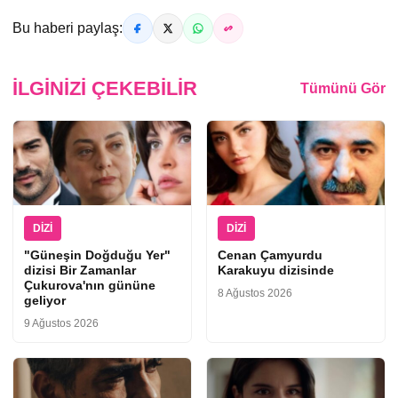
Bu haberi paylaş:
İLGINIZI ÇEKEBILIR
Tümünü Gör
DIZI
DIZI
"Güneşin Doğduğu Yer"
Cenan Çamyurdu
dizisi Bir Zamanlar
Karakuyu dizisinde
Çukurova'nın gününe
8 Ağustos 2026
geliyor
9 Ağustos 2026