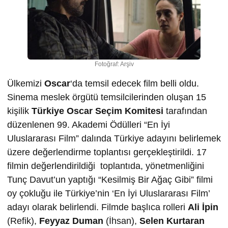
Fotoğraf: Arşiv
Ülkemizi
Oscar
‘da temsil edecek film belli oldu.
Sinema meslek örgütü temsilcilerinden oluşan 15
kişilik
Türkiye Oscar Seçim Komitesi
tarafından
düzenlenen 99. Akademi Ödülleri “En İyi
Uluslararası Film” dalında Türkiye adayını belirlemek
üzere değerlendirme toplantısı gerçekleştirildi. 17
filmin değerlendirildiği toplantıda, yönetmenliğini
Tunç Davut’un yaptığı “Kesilmiş Bir Ağaç Gibi” filmi
oy çokluğu ile Türkiye’nin ‘En İyi Uluslararası Film’
adayı olarak belirlendi. Filmde başlıca rolleri
Ali İpin
(Refik),
Feyyaz Duman
(İhsan),
Selen Kurtaran