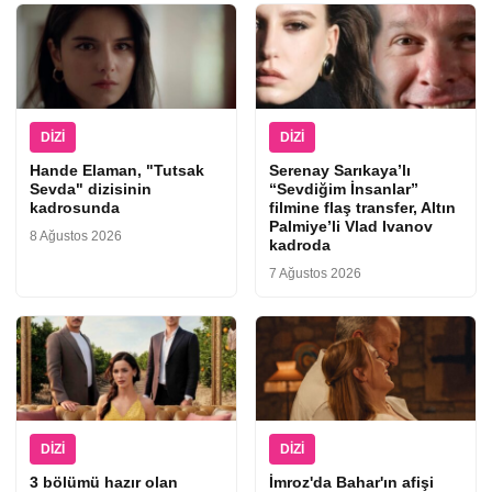
DIZI
DIZI
Hande Elaman, "Tutsak
Serenay Sarıkaya’lı
Sevda" dizisinin
“Sevdiğim İnsanlar”
kadrosunda
filmine flaş transfer, Altın
Palmiye’li Vlad Ivanov
8 Ağustos 2026
kadroda
7 Ağustos 2026
DIZI
DIZI
3 bölümü hazır olan
İmroz'da Bahar'ın afişi