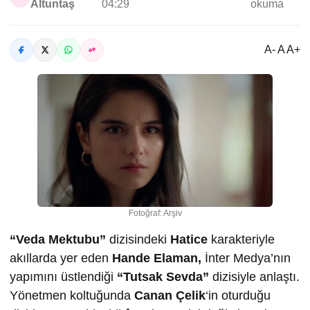
Altuntaş
04:29
okuma
A- A A+
Fotoğraf: Arşiv
“Veda Mektubu”
dizisindeki
Hatice
karakteriyle
akıllarda yer eden
Hande Elaman,
İnter Medya’nın
yapımını üstlendiği
“Tutsak Sevda”
dizisiyle anlaştı.
Yönetmen koltuğunda
Canan Çelik
‘in oturduğu