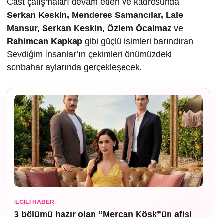
Cast çalışmaları devam eden ve kadrosunda
Serkan Keskin, Menderes Samancılar, Lale
Mansur, Serkan Keskin, Özlem Öcalmaz
ve
Rahimcan Kapkap
gibi güçlü isimleri barındıran
Sevdiğim İnsanlar’ın çekimleri önümüzdeki
sonbahar aylarında gerçekleşecek.
İLGILI HABER
3 bölümü hazır olan “Mercan Köşk”ün afişi