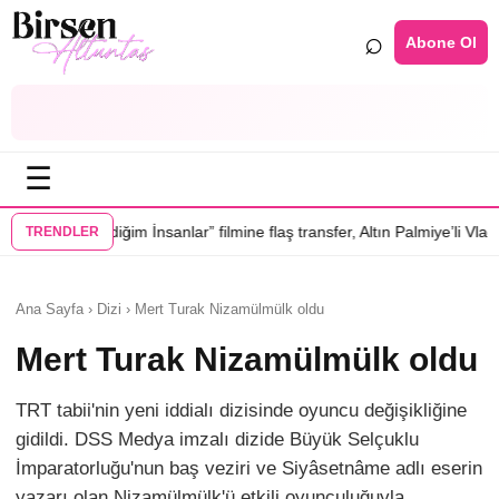
⌕
Abone Ol
☰
iğim İnsanlar” filmine flaş transfer, Altın Palmiye’li Vlad Ivanov kadrod
TRENDLER
Ana Sayfa › Dizi › Mert Turak Nizamülmülk oldu
Mert Turak Nizamülmülk oldu
TRT tabii'nin yeni iddialı dizisinde oyuncu değişikliğine
gidildi. DSS Medya imzalı dizide Büyük Selçuklu
İmparatorluğu'nun baş veziri ve Siyâsetnâme adlı eserin
yazarı olan Nizamülmülk'ü etkili oyunculuğuyla