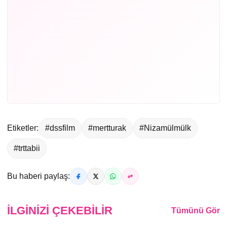
Etiketler:
#dssfilm
#mertturak
#Nizamülmülk
#trttabii
Bu haberi paylaş:
İLGINIZI ÇEKEBILIR
Tümünü Gör