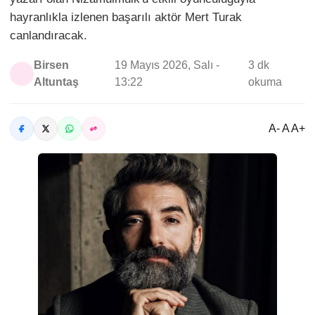
hayranlıkla izlenen başarılı aktör Mert Turak
canlandıracak.
Birsen
19 Mayıs 2026, Salı -
3 dk
Altuntaş
13:22
okuma
A- A A+