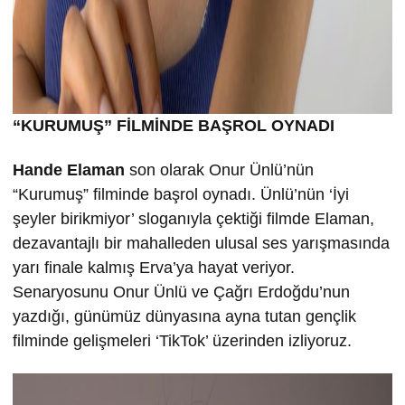
“KURUMU
Ş” FİLMİND
E BA
ŞROL OYNADI
Hande Elaman
son olarak Onur Ünlü’nün
“Kurumuş” filminde başrol oynadı. Ünlü’nün ‘İyi
şeyler birikmiyor’ sloganıyla çektiği filmde Elaman,
dezavantajlı bir mahalleden ulusal ses yarışmasında
yarı finale kalmış Erva’ya hayat veriyor.
Senaryosunu Onur Ünlü ve Çağrı Erdoğdu’nun
yazdığı, günümüz dünyasına ayna tutan gençlik
filminde gelişmeleri ‘TikTok’ üzerinden izliyoruz.