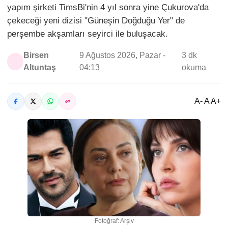
yapım şirketi TimsBi'nin 4 yıl sonra yine Çukurova'da
çekeceği yeni dizisi "Güneşin Doğduğu Yer" de
perşembe akşamları seyirci ile buluşacak.
Birsen
9 Ağustos 2026, Pazar -
3 dk
Altuntaş
04:13
okuma
A- A A+
Fotoğraf: Arşiv