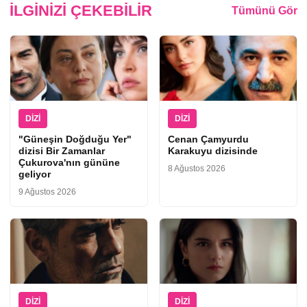
İLGINIZI ÇEKEBILIR
Tümünü Gör
DIZI
DIZI
"Güneşin Doğduğu Yer"
Cenan Çamyurdu
dizisi Bir Zamanlar
Karakuyu dizisinde
Çukurova'nın gününe
8 Ağustos 2026
geliyor
9 Ağustos 2026
DIZI
DIZI