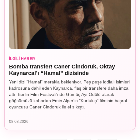
İLGILI HABER
Bomba transfer! Caner Cindoruk, Oktay
Kaynarcal’ı “Hamal” dizisinde
Yeni dizi "Hamal" merakla bekleniyor. Peş peşe iddialı isimleri
kadrosuna dahil eden Kaynarca, flaş bir transfere daha imza
attı. Berlin Film Festivali'nde Gümüş Ayı Ödülü alarak
göğsümüzü kabartan Emin Alper'in "Kurtuluş" filminin başrol
oyuncusu Caner Cindoruk ile el sıkıştı.
08.08.2026