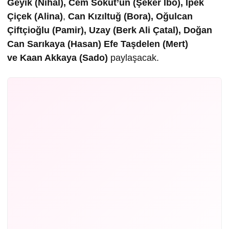
Geyik (Nihal), Cem Söküt’ün (Şeker İbo), İ
pek
Çiçek (Alina)
,
Can Kızıltuğ (Bora), Oğulcan
Çiftçioğlu (Pamir), Uzay (Berk Ali Çatal), Doğan
Can Sarıkaya (Hasan) Efe Taşdelen (Mert)
ve Kaan Akkaya (Sado)
paylaşacak.