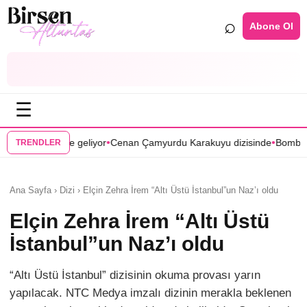
⌕
Abone Ol
☰
•
•
r
Cenan Çamyurdu Karakuyu dizisinde
Bomba transfer! Caner Cindoruk
TRENDLER
Ana Sayfa › Dizi › Elçin Zehra İrem “Altı Üstü İstanbul”un Naz’ı oldu
Elçin Zehra İrem “Altı Üstü
İstanbul”un Naz’ı oldu
“Altı Üstü İstanbul” dizisinin okuma provası yarın
yapılacak. NTC Medya imzalı dizinin merakla beklenen