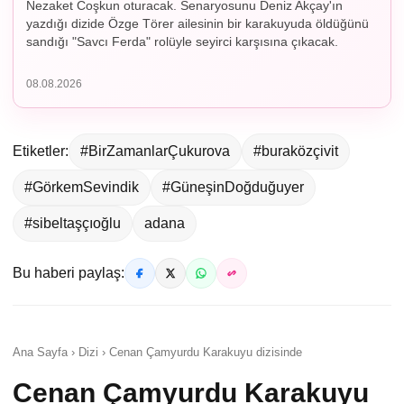
Nezaket Coşkun oturacak. Senaryosunu Deniz Akçay'ın
yazdığı dizide Özge Törer ailesinin bir karakuyuda öldüğünü
sandığı "Savcı Ferda" rolüyle seyirci karşısına çıkacak.
08.08.2026
Etiketler:
#BirZamanlarÇukurova
#buraközçivit
#GörkemSevindik
#GüneşinDoğduğuyer
#sibeltaşçıoğlu
adana
Bu haberi paylaş:
Ana Sayfa › Dizi › Cenan Çamyurdu Karakuyu dizisinde
Cenan Çamyurdu Karakuyu