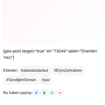
[geo-post target=”true” id=”73049″ label=”Önerilen
Yazı”]
Etiketler:
#altıüstüistanbul
#ElçinZehraİrem
#SevdiğimSensin
#yaz
Bu haberi paylaş: