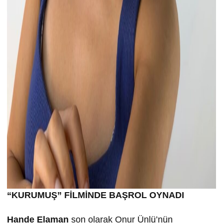
“KURUMU
Ş” FİLMİND
E BA
ŞROL OYNADI
Hande Elaman
son olarak Onur Ünlü’nün