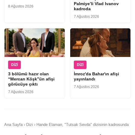
Palmiye’li Vlad Ivanov
8 Ağustos 2026
kadroda
7 Ağustos 2026
DIZI
DIZI
3 bölümü hazır olan
İmroz'da Bahar'ın afişi
“Mercan Köşk”ün afişi
yayınlandı
görücüye çıktı
7 Ağustos 2026
7 Ağustos 2026
Ana Sayfa › Dizi › Hande Elaman, "Tutsak Sevda" dizisinin kadrosunda