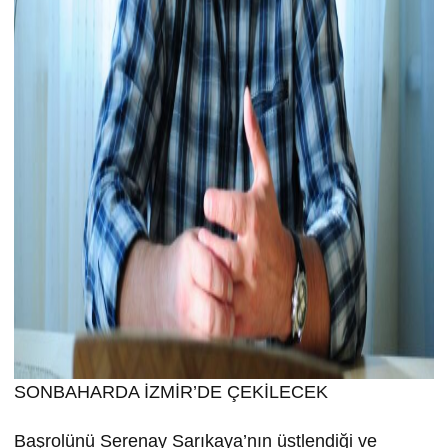
SONBAHARDA İZMİR’DE ÇEKİLECEK
Başrolünü Serenay Sarıkaya’nın üstlendiği ve