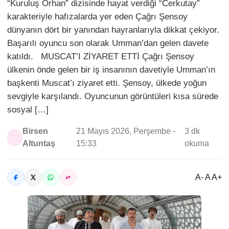
“Kuruluş Orhan” dizisinde hayat verdiği “Cerkutay”
karakteriyle hafızalarda yer eden Çağrı Şensoy
dünyanın dört bir yanından hayranlarıyla dikkat çekiyor.
Başarılı oyuncu son olarak Umman’dan gelen davete
katıldı. MUSCAT’I ZİYARET ETTİ Çağrı Şensoy
ülkenin önde gelen bir iş insanının davetiyle Umman’ın
başkenti Muscat’ı ziyaret etti. Şensoy, ülkede yoğun
sevgiyle karşılandı. Oyuncunun görüntüleri kısa sürede
sosyal […]
Birsen
21 Mayıs 2026, Perşembe -
3 dk
Altuntaş
15:33
okuma
A- A A+