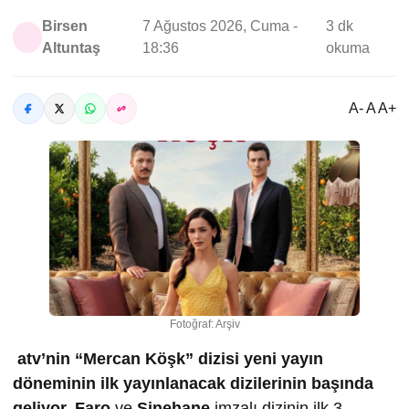
Birsen
7 Ağustos 2026, Cuma -
3 dk
Altuntaş
18:36
okuma
A- A A+
Fotoğraf: Arşiv
atv’nin “Mercan Köşk” dizisi yeni yayın
döneminin ilk yayınlanacak dizilerinin başında
geliyor.
Faro
ve
Sinehane
imzalı dizinin ilk 3