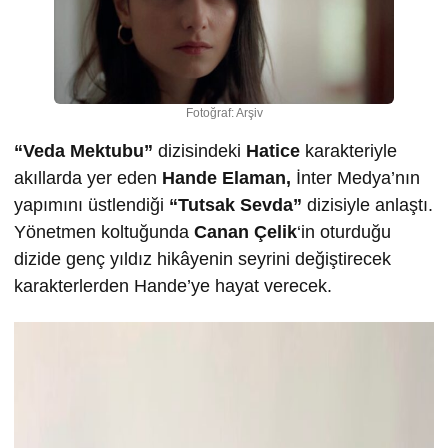
Fotoğraf: Arşiv
“Veda Mektubu”
dizisindeki
Hatice
karakteriyle
akıllarda yer eden
Hande Elaman,
İnter Medya’nın
yapımını üstlendiği
“Tutsak Sevda”
dizisiyle anlaştı.
Yönetmen koltuğunda
Canan Çelik
‘in oturduğu
dizide genç yıldız hikâyenin seyrini değiştirecek
karakterlerden Hande’ye hayat verecek.