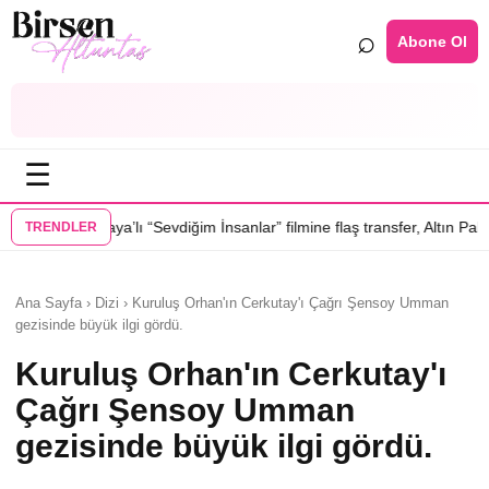
⌕
Abone Ol
☰
ı “Sevdiğim İnsanlar” filmine flaş transfer, Altın Palmiye’li Vlad Ivanov 
TRENDLER
Ana Sayfa › Dizi › Kuruluş Orhan'ın Cerkutay'ı Çağrı Şensoy Umman
gezisinde büyük ilgi gördü.
Kuruluş Orhan'ın Cerkutay'ı
Çağrı Şensoy Umman
gezisinde büyük ilgi gördü.