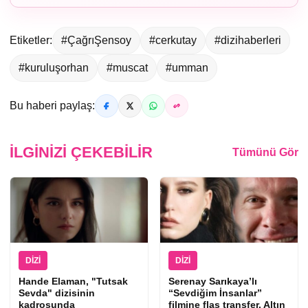
Etiketler:
#ÇağrıŞensoy
#cerkutay
#dizihaberleri
#kuruluşorhan
#muscat
#umman
Bu haberi paylaş:
İLGINIZI ÇEKEBILIR
Tümünü Gör
DIZI
DIZI
Hande Elaman, "Tutsak
Serenay Sarıkaya’lı
Sevda" dizisinin
“Sevdiğim İnsanlar”
kadrosunda
filmine flaş transfer, Altın