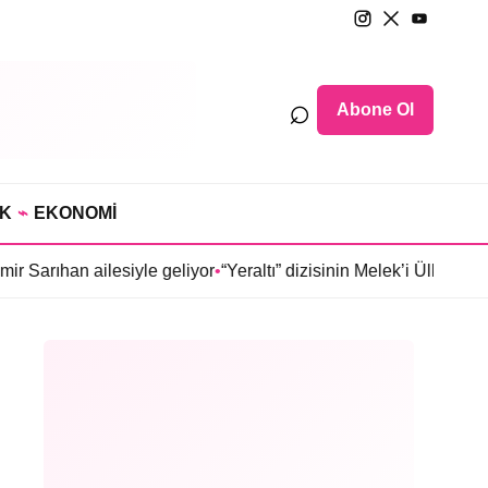
⌕
Abone Ol
IK
⌁
EKONOMİ
ilesiyle geliyor
•
“Yeraltı” dizisinin Melek’i Ülkü Hilal Çiftçi’n