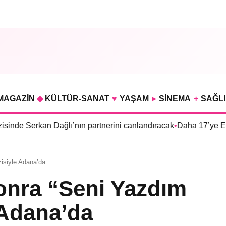
MAGAZİN
◆
KÜLTÜR-SANAT
♥
YAŞAM
▸
SİNEMA
+
SAĞL
n Dağlı’nın partnerini canlandıracak
•
Daha 17’ye Emir Sarıhan a
zisiyle Adana’da
onra “Seni Yazdım
 Adana’da