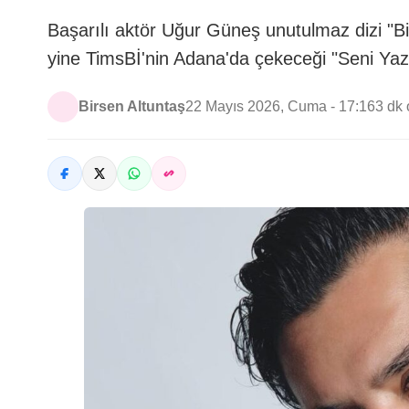
Başarılı aktör Uğur Güneş unutulmaz dizi "B
yine TimsBİ'nin Adana'da çekeceği "Seni Yazd
Birsen Altuntaş
22 Mayıs 2026, Cuma - 17:16
3 dk