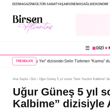
DİZİ
MAGAZİN
KÜLTÜR-SANAT
YAŞAM
SİNEMA
SAĞLIK
EKONOMİ
☰
▣
DİZİ
★
Doğduğu Yer” dizisinde
•
Selin Türkmen “Karma” dizisinde Serka
TRENDLER
Ana Sayfa › Dizi › Uğur Güneş 5 yıl sonra “Seni Yazdım Kalbime” di
Uğur Güneş 5 yıl s
Kalbime” dizisiyle