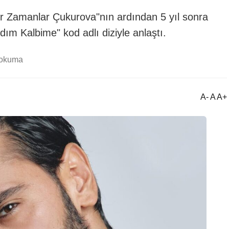
ir Zamanlar Çukurova"nın ardından 5 yıl sonra
ım Kalbime" kod adlı diziyle anlaştı.
 okuma
A- A A+