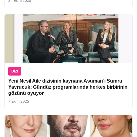
24 Ekim 2025
DIZI
Yeni Nesil Aile dizisinin kaynana Asuman’ı Sumru
Yavrucuk: Gündüz programlarında herkes birbirinin
gözünü oyuyor
7 Ekim 2025