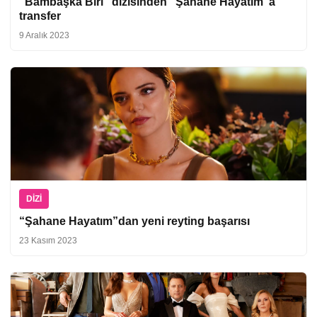
“Bambaşka Biri” dizisinden “Şahane Hayatım”a
transfer
9 Aralık 2023
DIZI
“Şahane Hayatım”dan yeni reyting başarısı
23 Kasım 2023