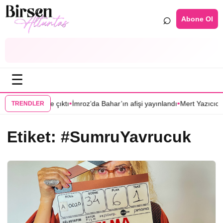
⌕
Abone Ol
☰
•
•
şi görücüye çıktı
İmroz’da Bahar’ın afişi yayınlandı
Mert Yazıcıoğlu’nun
TRENDLER
Etiket:
#SumruYavrucuk