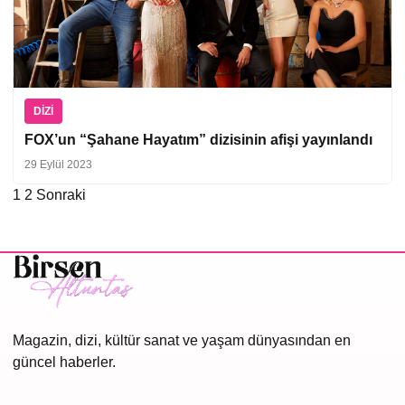
DIZI
FOX’un “Şahane Hayatım” dizisinin afişi yayınlandı
29 Eylül 2023
1
2
Sonraki
Yazı
sayfalaması
Magazin, dizi, kültür sanat ve yaşam dünyasından en
güncel haberler.