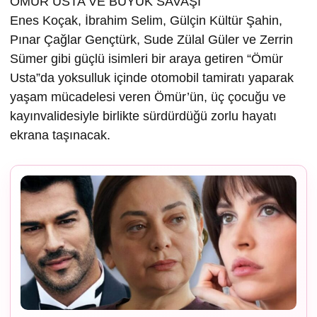
ÖMÜR USTA VE BÜYÜK SAVAŞI
Enes Koçak, İbrahim Selim, Gülçin Kültür Şahin,
Pınar Çağlar Gençtürk, Sude Zülal Güler ve Zerrin
Sümer gibi güçlü isimleri bir araya getiren “Ömür
Usta”da yoksulluk içinde otomobil tamiratı yaparak
yaşam mücadelesi veren Ömür’ün, üç çocuğu ve
kayınvalidesiyle birlikte sürdürdüğü zorlu hayatı
ekrana taşınacak.