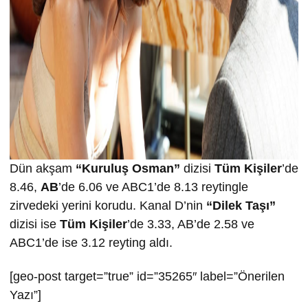
Dün akşam
“Kuruluş Osman”
dizisi
Tüm Kişiler
’de
8.46,
AB
’de 6.06 ve ABC1’de 8.13 reytingle
zirvedeki yerini korudu. Kanal D’nin
“Dilek Taşı”
dizisi ise
Tüm Kişiler
’de 3.33, AB’de 2.58 ve
ABC1’de ise 3.12 reyting aldı.
[geo-post target=”true” id=”35265″ label=”Önerilen
Yazı”]