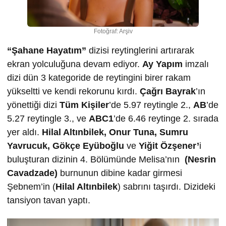
Fotoğraf: Arşiv
“Şahane Hayatım”
dizisi reytinglerini artırarak
ekran yolculuğuna devam ediyor.
Ay Yapım
imzalı
dizi dün 3 kategoride de reytingini birer rakam
yükseltti ve kendi rekorunu kırdı.
Çağrı Bayrak
’ın
yönettiği dizi
Tüm Kişiler
’de 5.97 reytingle 2.,
AB
’de
5.27 reytingle 3., ve
ABC1
’de 6.46 reytinge 2. sırada
yer aldı.
Hilal Altınbilek, Onur Tuna, Sumru
Yavrucuk, Gökçe Eyüboğlu
ve
Yiğit Özşener’
i
buluşturan dizinin 4. Bölümünde Melisa’nın
(Nesrin
Cavadzade)
burnunun dibine kadar girmesi
Şebnem’in (
Hilal Altınbilek
) sabrını taşırdı. Dizideki
tansiyon tavan yaptı.