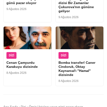
günü pazar oluyor
dizisi Bir Zamanlar
Çukurova'nın gününe
9 Ağustos 2026
geliyor
9 Ağustos 2026
DIZI
DIZI
Cenan Çamyurdu
Bomba transfer! Caner
Karakuyu dizisinde
Cindoruk, Oktay
Kaynarcal'ı "Hamal"
8 Ağustos 2026
dizisinde
8 Ağustos 2026
Ana Sayfa › Dizi › Ömür Usta'nın yayın günü pazar oluyor