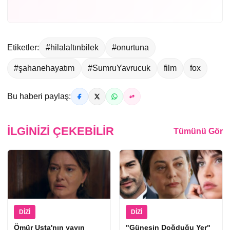
Etiketler:
#hilalaltınbilek
#onurtuna
#şahanehayatım
#SumruYavrucuk
film
fox
Bu haberi paylaş:
İLGINIZI ÇEKEBILIR
Tümünü Gör
DIZI
DIZI
Ömür Usta'nın yayın
"Güneşin Doğduğu Yer"