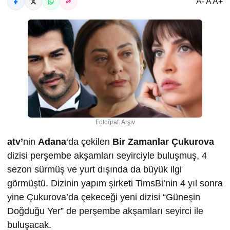
A- A A+
Fotoğraf: Arşiv
atv’
nin
Adana
‘da çekilen
Bir Zamanlar Çukurova
dizisi perşembe akşamları seyirciyle buluşmuş, 4
sezon sürmüş ve yurt dışında da büyük ilgi
görmüştü. Dizinin yapım şirketi TimsBi’nin 4 yıl sonra
yine Çukurova’da çekeceği yeni dizisi “Güneşin
Doğduğu Yer” de perşembe akşamları seyirci ile
buluşacak.