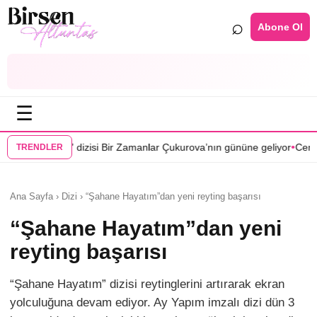
⌕
Abone Ol
☰
•
Bir Zamanlar Çukurova’nın gününe geliyor
Cenan Çamyurdu Karakuyu d
TRENDLER
Ana Sayfa › Dizi › “Şahane Hayatım”dan yeni reyting başarısı
“Şahane Hayatım”dan yeni
reyting başarısı
“Şahane Hayatım” dizisi reytinglerini artırarak ekran
yolculuğuna devam ediyor. Ay Yapım imzalı dizi dün 3