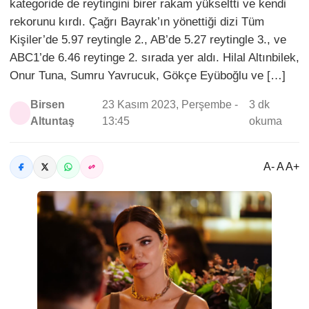
kategoride de reytingini birer rakam yükseltti ve kendi
rekorunu kırdı. Çağrı Bayrak’ın yönettiği dizi Tüm
Kişiler’de 5.97 reytingle 2., AB’de 5.27 reytingle 3., ve
ABC1’de 6.46 reytinge 2. sırada yer aldı. Hilal Altınbilek,
Onur Tuna, Sumru Yavrucuk, Gökçe Eyüboğlu ve […]
Birsen
23 Kasım 2023, Perşembe -
3 dk
Altuntaş
13:45
okuma
A- A A+