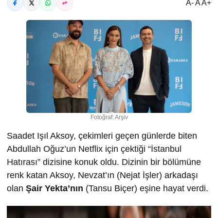
A- A A+
Fotoğraf: Arşiv
Saadet Işıl Aksoy, çekimleri geçen günlerde biten
Abdullah Oğuz’un Netflix için çektiği “İstanbul
Hatırası” dizisine konuk oldu. Dizinin bir bölümüne
renk katan Aksoy, Nevzat’ın (Nejat İşler) arkadaşı
olan
Şair Yekta’nın
(Tansu Biçer) eşine hayat verdi.