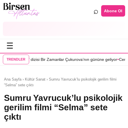
⌕
Abone Ol
☰
•
i Bir Zamanlar Çukurova’nın gününe geliyor
Cenan Çamyurdu Karakuyu
TRENDLER
Ana Sayfa › Kültür Sanat › Sumru Yavrucuk’lu psikolojik gerilim filmi
“Selma” sete çıktı
Sumru Yavrucuk’lu psikolojik
gerilim filmi “Selma” sete
çıktı