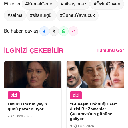
Etiketler:
#KemalGenel
#nilsuyilmaz
#ÖyküGüven
#selma
#şifanurgül
#SumruYavrucuk
Bu haberi paylaş:
İLGINIZI ÇEKEBILIR
Tümünü Gör
DIZI
DIZI
Ömür Usta'nın yayın
"Güneşin Doğduğu Yer"
günü pazar oluyor
dizisi Bir Zamanlar
Çukurova'nın gününe
9 Ağustos 2026
geliyor
9 Ağustos 2026