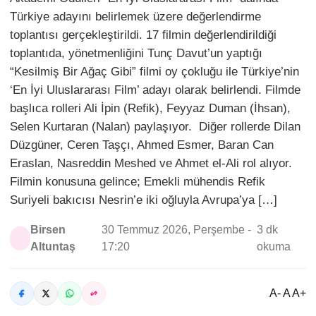
Türkiye adayını belirlemek üzere değerlendirme
toplantısı gerçekleştirildi. 17 filmin değerlendirildiği
toplantıda, yönetmenliğini Tunç Davut’un yaptığı
“Kesilmiş Bir Ağaç Gibi” filmi oy çokluğu ile Türkiye’nin
‘En İyi Uluslararası Film’ adayı olarak belirlendi. Filmde
başlıca rolleri Ali İpin (Refik), Feyyaz Duman (İhsan),
Selen Kurtaran (Nalan) paylaşıyor. Diğer rollerde Dilan
Düzgüner, Ceren Taşçı, Ahmed Esmer, Baran Can
Eraslan, Nasreddin Meshed ve Ahmet el-Ali rol alıyor.
Filmin konusuna gelince; Emekli mühendis Refik
Suriyeli bakıcısı Nesrin’e iki oğluyla Avrupa’ya […]
Birsen
30 Temmuz 2026, Perşembe -
3 dk
Altuntaş
17:20
okuma
A- A A+