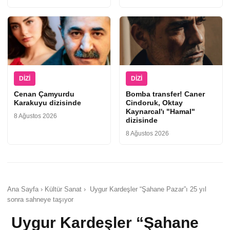
DIZI
DIZI
Cenan Çamyurdu
Bomba transfer! Caner
Karakuyu dizisinde
Cindoruk, Oktay
Kaynarcal'ı "Hamal"
8 Ağustos 2026
dizisinde
8 Ağustos 2026
Ana Sayfa › Kültür Sanat › Uygur Kardeşler “Şahane Pazar”ı 25 yıl
sonra sahneye taşıyor
Uygur Kardeşler “Şahane