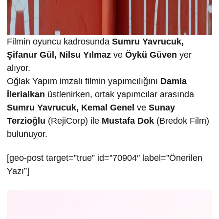
Filmin oyuncu kadrosunda
Sumru Yavrucuk,
Şifanur Gül, Nilsu Yılmaz
ve
Öykü Güven
yer
alıyor.
Oğlak Yapım imzalı filmin yapımcılığını
Damla
İlerialkan
üstlenirken, ortak yapımcılar arasında
Sumru Yavrucuk, Kemal Genel
ve
Sunay
Terzioğlu
(RejiCorp) ile
Mustafa Dok
(Bredok Film)
bulunuyor.
[geo-post target=”true” id=”70904″ label=”Önerilen
Yazı”]