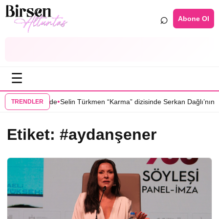
⌕
Abone Ol
☰
•
Yer” dizisinde
Selin Türkmen “Karma” dizisinde Serkan Dağlı’nın part
TRENDLER
Etiket:
#aydanşener