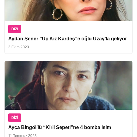
DIZI
Aydan Şener “Üç Kız Kardeş”e oğlu Uzay’la geliyor
3 Ekim 2023
DIZI
Ayça Bingöl’lü “Kirli Sepeti”ne 4 bomba isim
11 Temmuz 2023