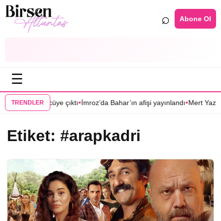
⌕
Abone Ol
☰
•
•
n afişi görücüye çıktı
İmroz’da Bahar’ın afişi yayınlandı
Mert Yazıcıoğ
TRENDLER
Etiket:
#arapkadri