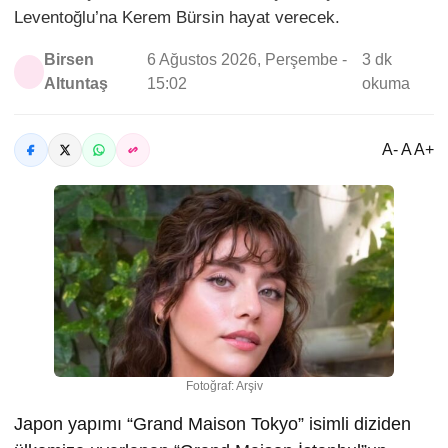
Leventoğlu’na Kerem Bürsin hayat verecek.
Birsen
6 Ağustos 2026, Perşembe -
3 dk
Altuntaş
15:02
okuma
A- A A+
Fotoğraf: Arşiv
Japon yapımı “Grand Maison Tokyo” isimli diziden