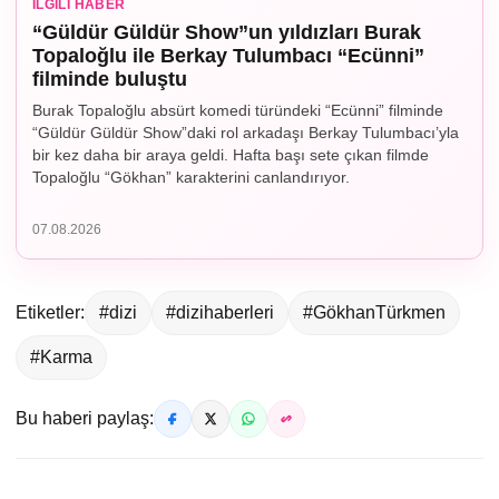
İLGILI HABER
“Güldür Güldür Show”un yıldızları Burak
Topaloğlu ile Berkay Tulumbacı “Ecünni”
filminde buluştu
Burak Topaloğlu absürt komedi türündeki “Ecünni” filminde
“Güldür Güldür Show”daki rol arkadaşı Berkay Tulumbacı’yla
bir kez daha bir araya geldi. Hafta başı sete çıkan filmde
Topaloğlu “Gökhan” karakterini canlandırıyor.
07.08.2026
Etiketler:
#dizi
#dizihaberleri
#GökhanTürkmen
#Karma
Bu haberi paylaş: