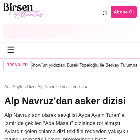
⌕
Abone Ol
☰
un yıldızları Burak Topaloğlu ile Berkay Tulumbacı “Ecünni” filminde b
TRENDLER
Ana Sayfa › Dizi › Alp Navruz’dan asker dizisi
Alp Navruz’dan asker dizisi
Alp Navruz son olarak sevgilisi Ayça Ayşin Turan’la
İzmir’de çekilen “Ada Masalı” dizisinde rol almıştı.
Aylardır gelen onlarca dizi teklifini reddeden yakışıklı
oyuncu romantik komedi projelerinden biraz