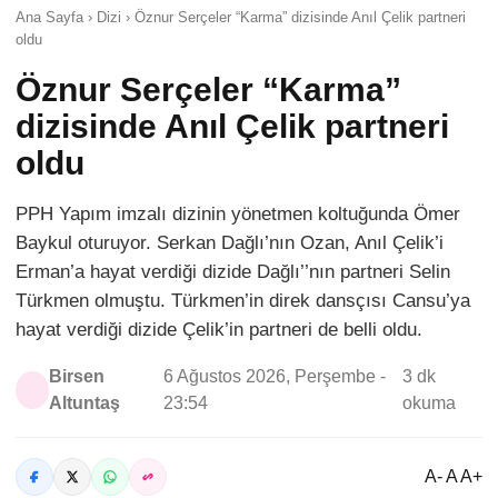
Ana Sayfa › Dizi › Öznur Serçeler “Karma” dizisinde Anıl Çelik partneri
oldu
Öznur Serçeler “Karma”
dizisinde Anıl Çelik partneri
oldu
PPH Yapım imzalı dizinin yönetmen koltuğunda Ömer
Baykul oturuyor. Serkan Dağlı’nın Ozan, Anıl Çelik’i
Erman’a hayat verdiği dizide Dağlı’’nın partneri Selin
Türkmen olmuştu. Türkmen’in direk dansçısı Cansu’ya
hayat verdiği dizide Çelik’in partneri de belli oldu.
Birsen
6 Ağustos 2026, Perşembe -
3 dk
Altuntaş
23:54
okuma
A- A A+