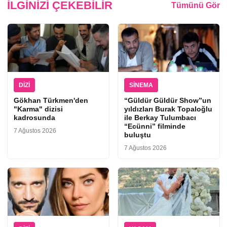
İLGINIZI ÇEKEBILIR
Tümünü Gör
DIZI
SINEMA
Gökhan Türkmen'den
“Güldür Güldür Show”un
"Karma" dizisi
yıldızları Burak Topaloğlu
kadrosunda
ile Berkay Tulumbacı
“Ecünni” filminde
7 Ağustos 2026
buluştu
7 Ağustos 2026