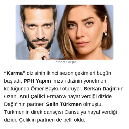
Fotoğraf: Arşiv
“Karma”
dizisinin ikinci sezon çekimleri bugün
başladı.
PPH Yapım
imzalı dizinin yönetmen
koltuğunda Ömer Baykul oturuyor.
Serkan Dağlı
’nın
Ozan,
Anıl Çelik
’i Erman’a hayat verdiği dizide
Dağlı’’nın partneri
Selin Türkmen
olmuştu.
Türkmen’in direk dansçısı Cansu’ya hayat verdiği
dizide Çelik’in partneri de belli oldu.