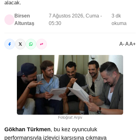
alacak.
Birsen
7 Ağustos 2026, Cuma -
3 dk
Altuntaş
05:30
okuma
A- A A+
Fotoğraf: Arşiv
Gökhan Türkmen
, bu kez oyunculuk
performansıyla izleyici karşısına çıkmaya