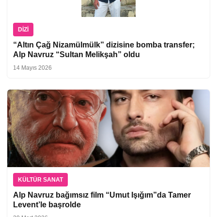
DIZI
“Altın Çağ Nizamülmülk” dizisine bomba transfer;
Alp Navruz “Sultan Melikşah” oldu
14 Mayıs 2026
KÜLTÜR SANAT
Alp Navruz bağımsız film “Umut Işığım”da Tamer
Levent’le başrolde