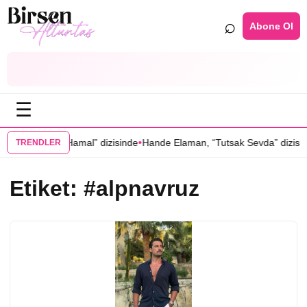
⌕
Abone Ol
☰
•
narcal’ı “Hamal” dizisinde
Hande Elaman, “Tutsak Sevda” dizisinin k
TRENDLER
Etiket:
#alpnavruz