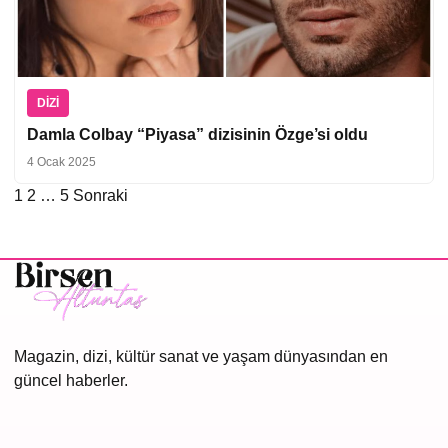
DIZI
Damla Colbay “Piyasa” dizisinin Özge’si oldu
4 Ocak 2025
1
2
…
5
Sonraki
Yazı
sayfalaması
Magazin, dizi, kültür sanat ve yaşam dünyasından en
güncel haberler.