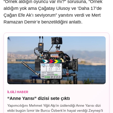
“Örnek aldığın oyuncu var mı?” sorusuna, “Örnek
aldığım yok ama Çağatay Ulusoy ve ‘Daha 17’de
Çağan Efe Ak’ı seviyorum” yanıtını verdi ve Mert
Ramazan Demir’e benzetildiğini anlattı.
İLGILI HABER
“Anne Yarısı” dizisi sete çıktı
Yapımcılığını Mehmet Yiğit Alp’in üstlendiği Anne Yarısı dizi
ekibi bugün İzmir’de Burcu Özberk’in hayat verdiği Zeynep’li