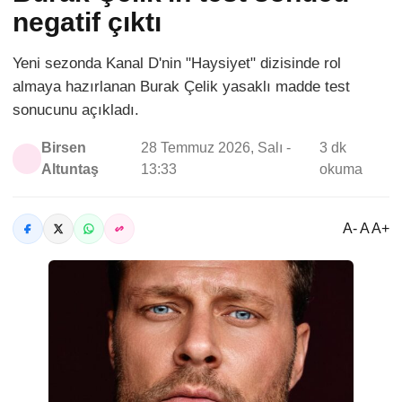
negatif çıktı
Yeni sezonda Kanal D'nin "Haysiyet" dizisinde rol
almaya hazırlanan Burak Çelik yasaklı madde test
sonucunu açıkladı.
Birsen
28 Temmuz 2026, Salı -
3 dk
Altuntaş
13:33
okuma
A- A A+