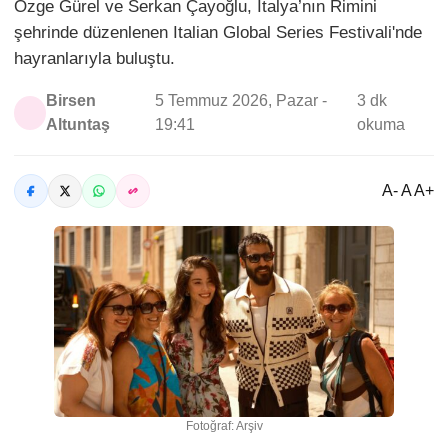
Özge Gürel ve Serkan Çayoğlu, İtalya’nın Rimini
şehrinde düzenlenen Italian Global Series Festivali'nde
hayranlarıyla buluştu.
Birsen
5 Temmuz 2026, Pazar -
3 dk
Altuntaş
19:41
okuma
A- A A+
Fotoğraf: Arşiv