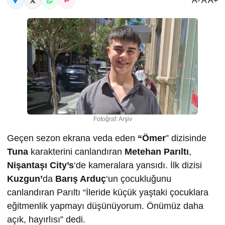
A- A A+
Fotoğraf: Arşiv
Geçen sezon ekrana veda eden
“Ömer
” dizisinde
Tuna
karakterini canlandıran
Metehan Parıltı
,
Nişantaşı City’s
‘de kameralara yansıdı. İlk dizisi
Kuzgun’
da
Barış Arduç
‘un çocukluğunu
canlandıran Parıltı “İleride küçük yaştaki çocuklara
eğitmenlik yapmayı düşünüyorum. Önümüz daha
açık, hayırlısı” dedi.