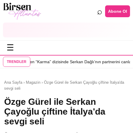
⌕
Abone Ol
☰
•
 dizisinde Serkan Dağlı’nın partnerini canlandıracak
Daha 17’ye Emir S
TRENDLER
Ana Sayfa › Magazin › Özge Gürel ile Serkan Çayoğlu çiftine İtalya'da
sevgi seli
Özge Gürel ile Serkan
Çayoğlu çiftine İtalya'da
sevgi seli