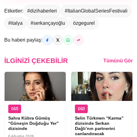
Etiketler:
#dizihaberleri
#ItalianGlobalSeriesFestivali
#italya
#serkançayoğlu
özgegurel
Bu haberi paylaş:
İLGINIZI ÇEKEBILIR
Tümünü Gör
DIZI
DIZI
Sahra Kübra Gümüş
Selin Türkmen “Karma”
“Güneşin Doğduğu Yer”
dizisinde Serkan
dizisinde
Dağlı’nın partnerini
canlandıracak
6 Ağustos 2026