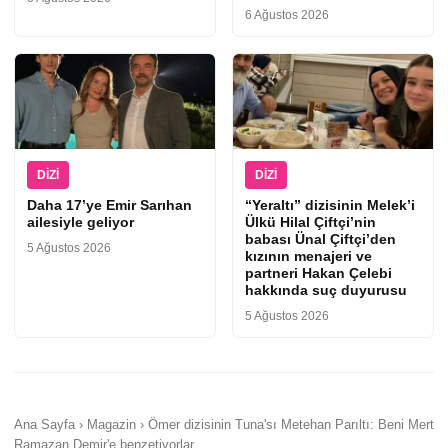
6 Ağustos 2026
DIZI
DIZI
Daha 17’ye Emir Sarıhan
“Yeraltı” dizisinin Melek’i
ailesiyle geliyor
Ülkü Hilal Çiftçi’nin
babası Ünal Çiftçi’den
5 Ağustos 2026
kızının menajeri ve
partneri Hakan Çelebi
hakkında suç duyurusu
5 Ağustos 2026
Ana Sayfa › Magazin › Ömer dizisinin Tuna'sı Metehan Parıltı: Beni Mert
Ramazan Demir'e benzetiyorlar