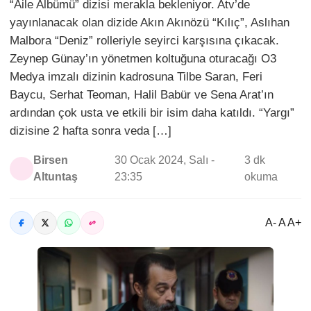
“Aile Albümü” dizisi merakla bekleniyor. Atv’de
yayınlanacak olan dizide Akın Akınözü “Kılıç”, Aslıhan
Malbora “Deniz” rolleriyle seyirci karşısına çıkacak.
Zeynep Günay’ın yönetmen koltuğuna oturacağı O3
Medya imzalı dizinin kadrosuna Tilbe Saran, Feri
Baycu, Serhat Teoman, Halil Babür ve Sena Arat’ın
ardından çok usta ve etkili bir isim daha katıldı. “Yargı”
dizisine 2 hafta sonra veda […]
Birsen
30 Ocak 2024, Salı -
3 dk
Altuntaş
23:35
okuma
A- A A+