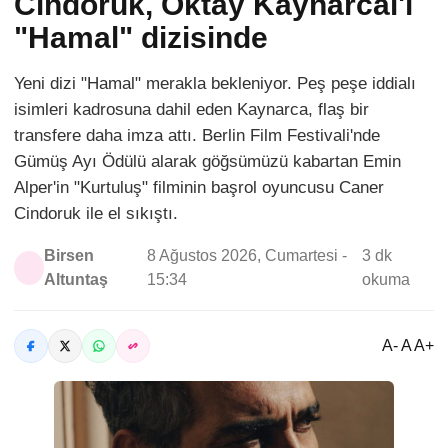
Cindoruk, Oktay Kaynarcal'ı
"Hamal" dizisinde
Yeni dizi "Hamal" merakla bekleniyor. Peş peşe iddialı
isimleri kadrosuna dahil eden Kaynarca, flaş bir
transfere daha imza attı. Berlin Film Festivali'nde
Gümüş Ayı Ödülü alarak göğsümüzü kabartan Emin
Alper'in "Kurtuluş" filminin başrol oyuncusu Caner
Cindoruk ile el sıkıştı.
Birsen
8 Ağustos 2026, Cumartesi -
3 dk
Altuntaş
15:34
okuma
A- A A+