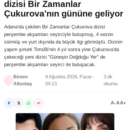
dizisi Bir Zamanlar
Çukurova'nın gününe geliyor
Adana'da çekilen Bir Zamanlar Çukurova dizisi
perşembe akşamları seyirciyle buluşmuş, 4 sezon
sürmüş ve yurt dışında da büyük ilgi görmüştü. Dizinin
yapım şirketi TimsBi'nin 4 yıl sonra yine Çukurova'da
çekeceği yeni dizisi "Güneşin Doğduğu Yer" de
perşembe akşamları seyirci ile buluşacak.
Birsen
9 Ağustos 2026, Pazar -
3 dk
Altuntaş
04:13
okuma
A- A A+