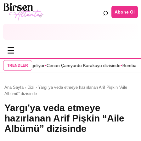
⌕
Abone Ol
☰
•
•
r
Cenan Çamyurdu Karakuyu dizisinde
Bomba transfer! Caner Cindoruk
TRENDLER
Ana Sayfa › Dizi › Yargı’ya veda etmeye hazırlanan Arif Pişkin “Aile
Albümü” dizisinde
Yargı’ya veda etmeye
hazırlanan Arif Pişkin “Aile
Albümü” dizisinde