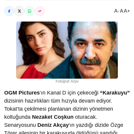
A- A A+
Fotoğraf: Arşiv
OGM Pictures
‘ın Kanal D için çekeceği
“Karakuyu”
dizisinin hazırlıkları tüm hızıyla devam ediyor.
Tokat’ta çekilmesi planlanan dizinin yönetmen
koltuğunda
Nezaket Coşkun
oturacak.
Senaryosunu
Deniz Akçay
‘ın yazdığı dizide Özge
Törer ailesinin bir karakuyuda öldüğünü sandığı