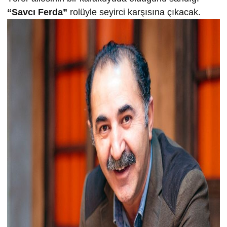
“Savcı Ferda”
rolüyle seyirci karşısına çıkacak.