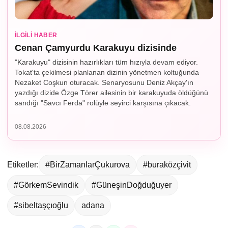
İLGILI HABER
Cenan Çamyurdu Karakuyu dizisinde
"Karakuyu" dizisinin hazırlıkları tüm hızıyla devam ediyor.
Tokat'ta çekilmesi planlanan dizinin yönetmen koltuğunda
Nezaket Coşkun oturacak. Senaryosunu Deniz Akçay'ın
yazdığı dizide Özge Törer ailesinin bir karakuyuda öldüğünü
sandığı "Savcı Ferda" rolüyle seyirci karşısına çıkacak.
08.08.2026
Etiketler:
#BirZamanlarÇukurova
#buraközçivit
#GörkemSevindik
#GüneşinDoğduğuyer
#sibeltaşçıoğlu
adana