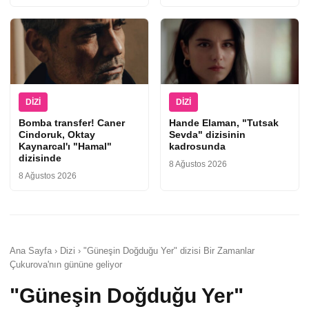
DIZI
DIZI
Bomba transfer! Caner
Hande Elaman, "Tutsak
Cindoruk, Oktay
Sevda" dizisinin
Kaynarcal'ı "Hamal"
kadrosunda
dizisinde
8 Ağustos 2026
8 Ağustos 2026
Ana Sayfa › Dizi › "Güneşin Doğduğu Yer" dizisi Bir Zamanlar
Çukurova'nın gününe geliyor
"Güneşin Doğduğu Yer"