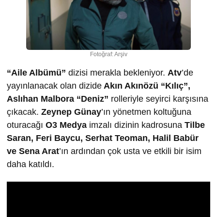
Fotoğraf: Arşiv
“Aile Albümü”
dizisi merakla bekleniyor.
Atv
’de
yayınlanacak olan dizide
Akın Akınözü “Kılıç”,
Aslıhan Malbora “Deniz”
rolleriyle seyirci karşısına
çıkacak.
Zeynep Günay
’ın yönetmen koltuğuna
oturacağı
O3 Medya
imzalı dizinin kadrosuna
Tilbe
Saran, Feri Baycu, Serhat Teoman, Halil Babür
ve
Sena Arat
’ın ardından çok usta ve etkili bir isim
daha katıldı.