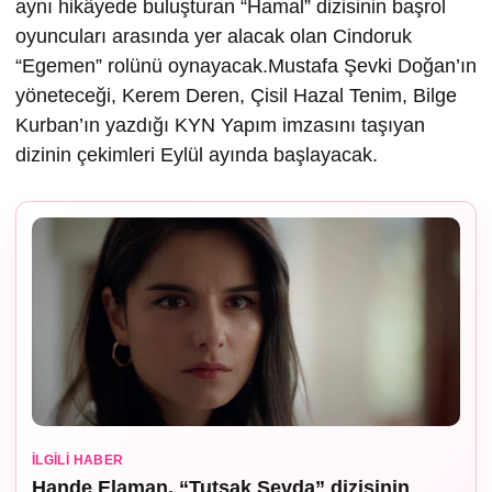
aynı hikâyede buluşturan “Hamal” dizisinin başrol
oyuncuları arasında yer alacak olan Cindoruk
“Egemen” rolünü oynayacak.Mustafa Şevki Doğan’ın
yöneteceği, Kerem Deren, Çisil Hazal Tenim, Bilge
Kurban’ın yazdığı KYN Yapım imzasını taşıyan
dizinin çekimleri Eylül ayında başlayacak.
İLGILI HABER
Hande Elaman, “Tutsak Sevda” dizisinin