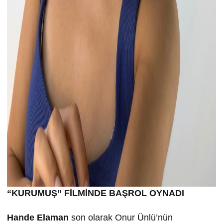
“KURUMU
Ş” FİLMİND
E BA
ŞROL OYNADI
Hande Elaman
son olarak Onur Ünlü’nün