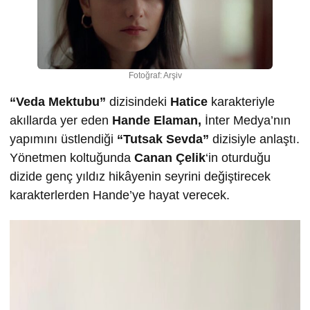
Fotoğraf: Arşiv
“Veda Mektubu”
dizisindeki
Hatice
karakteriyle
akıllarda yer eden
Hande Elaman,
İnter Medya’nın
yapımını üstlendiği
“Tutsak Sevda”
dizisiyle anlaştı.
Yönetmen koltuğunda
Canan Çelik
‘in oturduğu
dizide genç yıldız hikâyenin seyrini değiştirecek
karakterlerden Hande’ye hayat verecek.