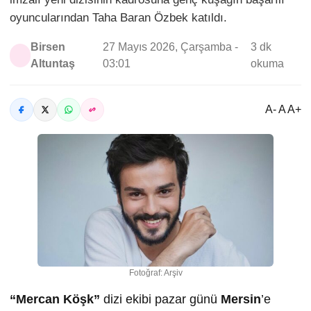
oyuncularından Taha Baran Özbek katıldı.
Birsen
27 Mayıs 2026, Çarşamba -
3 dk
Altuntaş
03:01
okuma
A- A A+
Fotoğraf: Arşiv
“Mercan Köşk”
dizi ekibi pazar günü
Mersin
’e