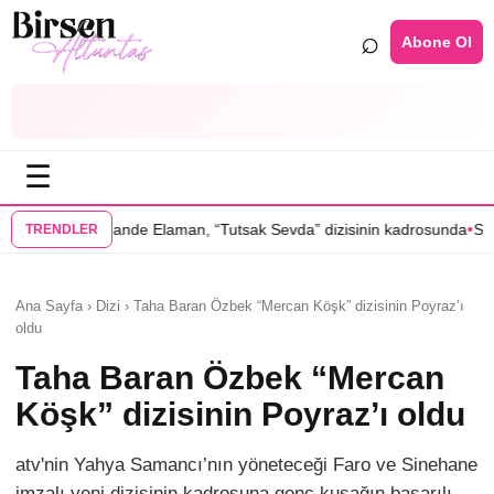
⌕
Abone Ol
☰
•
Elaman, “Tutsak Sevda” dizisinin kadrosunda
Serenay Sarıkaya’lı “Sevd
TRENDLER
Ana Sayfa › Dizi › Taha Baran Özbek “Mercan Köşk” dizisinin Poyraz’ı
oldu
Taha Baran Özbek “Mercan
Köşk” dizisinin Poyraz’ı oldu
atv'nin Yahya Samancı’nın yöneteceği Faro ve Sinehane
imzalı yeni dizisinin kadrosuna genç kuşağın başarılı