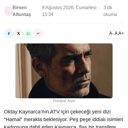
Birsen
8 Ağustos 2026, Cumartesi -
3 dk
Altuntaş
15:34
okuma
A- A A+
Fotoğraf: Arşiv
Oktay Kaynarca’nın ATV için çekeceği yeni dizi
“Hamal” merakla bekleniyor. Peş peşe iddialı isimleri
kadrosuna dahil eden Kaynarca, flaş bir transfere