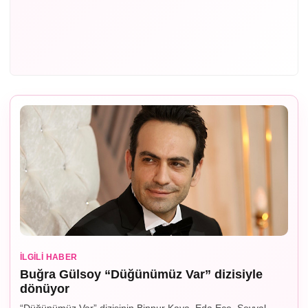
İLGILI HABER
Buğra Gülsoy “Düğünümüz Var” dizisiyle
dönüyor