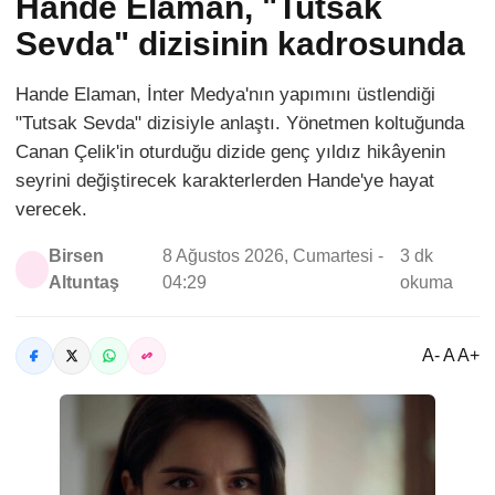
Hande Elaman, "Tutsak
Sevda" dizisinin kadrosunda
Hande Elaman, İnter Medya'nın yapımını üstlendiği
"Tutsak Sevda" dizisiyle anlaştı. Yönetmen koltuğunda
Canan Çelik'in oturduğu dizide genç yıldız hikâyenin
seyrini değiştirecek karakterlerden Hande'ye hayat
verecek.
Birsen
8 Ağustos 2026, Cumartesi -
3 dk
Altuntaş
04:29
okuma
A- A A+