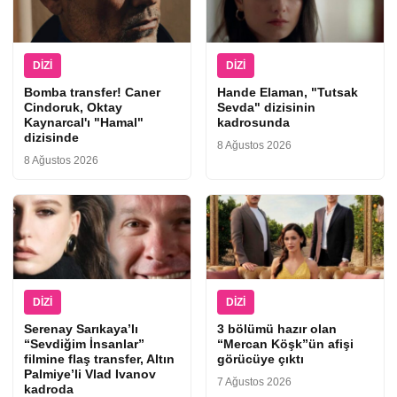
DIZI
DIZI
Bomba transfer! Caner
Hande Elaman, "Tutsak
Cindoruk, Oktay
Sevda" dizisinin
Kaynarcal'ı "Hamal"
kadrosunda
dizisinde
8 Ağustos 2026
8 Ağustos 2026
DIZI
DIZI
Serenay Sarıkaya’lı
3 bölümü hazır olan
“Sevdiğim İnsanlar”
“Mercan Köşk”ün afişi
filmine flaş transfer, Altın
görücüye çıktı
Palmiye’li Vlad Ivanov
7 Ağustos 2026
kadroda