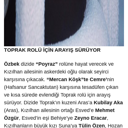
TOPRAK ROLÜ İÇİN ARAYIŞ SÜRÜYOR
Özbek
dizide
“Poyraz”
rolüne hayat verecek ve
Kızılhan ailesinin askerdeki oğlu olarak seyirci
karşısına çıkacak.
“Mercan Köşk”te Cemre’
nin
(Hafsanur Sancaktutan) karşısına tesadüfen çıkan
ve kısa sürede evlendiği Toprak rolü için arayış
sürüyor. Dizide Toprak’ın kuzeni Aras’a
Kubilay Aka
(Aras), Kızılhan ailesinin ortağı Esved’e
Mehmet
Özgür
, Esved’in eşi Behiye’ye
Zeyno Eracar
,
Kızılhanların büyük kızı Suna’ya
Tülin Özen
, Hozan