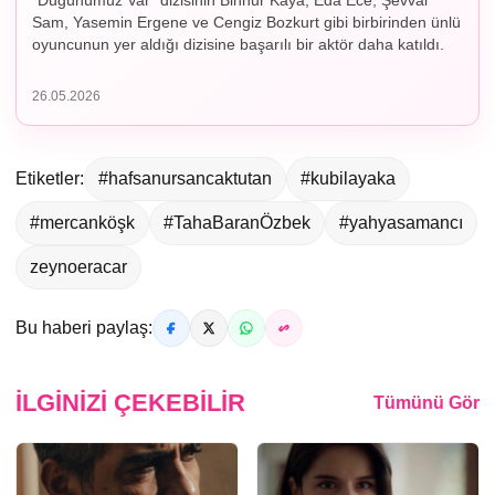
“Düğünümüz Var” dizisinin Binnur Kaya, Eda Ece, Şevval
Sam, Yasemin Ergene ve Cengiz Bozkurt gibi birbirinden ünlü
oyuncunun yer aldığı dizisine başarılı bir aktör daha katıldı.
26.05.2026
Etiketler:
#hafsanursancaktutan
#kubilayaka
#mercanköşk
#TahaBaranÖzbek
#yahyasamancı
zeynoeracar
Bu haberi paylaş:
İLGINIZI ÇEKEBILIR
Tümünü Gör