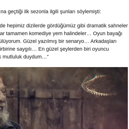
geçtiği ilk sezonla ilgili şunları söylemişti:
nde hepimiz dizilerde gördüğümüz gibi dramatik sahneler
anlar tamamen komediye yem halindeler… Oyun bayağı
a gülüyorum. Güzel yazılmış bir senaryo… Arkadaşları
birine saygılı… En güzel şeylerden biri oyuncu
ük mutluluk duydum…”