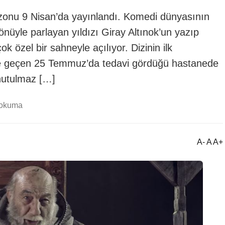
sezonu 9 Nisan’da yayınlandı. Komedi dünyasının
nüyle parlayan yıldızı Giray Altınok’un yazıp
k özel bir sahneyle açılıyor. Dizinin ilk
ve geçen 25 Temmuz’da tedavi gördüğü hastanede
nutulmaz […]
 okuma
A- A A+