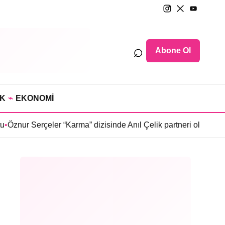
⌕
Abone Ol
IK
⌁
EKONOMİ
erçeler “Karma” dizisinde Anıl Çelik partneri oldu
•
Sosyetede ta