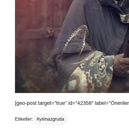
[geo-post target=”true” id=”42358″ label=”Önerilen
Etiketler:
#yılmazgruda