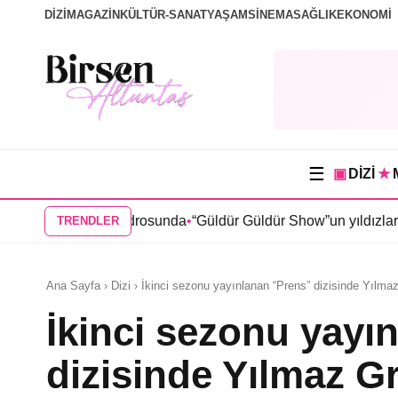
DİZİ
MAGAZİN
KÜLTÜR-SANAT
YAŞAM
SİNEMA
SAĞLIK
EKONOMİ
☰
▣
DİZİ
★
” dizisi kadrosunda
•
“Güldür Güldür Show”un yıldızları Burak T
TRENDLER
Ana Sayfa › Dizi › İkinci sezonu yayınlanan “Prens” dizisinde Yılm
İkinci sezonu yayı
dizisinde Yılmaz G