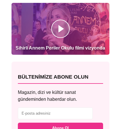
Sihirli Annem Periler Okulu filmi vizyonda
BÜLTENIMIZE ABONE OLUN
Magazin, dizi ve kültür sanat
gündeminden haberdar olun.
Abone Ol