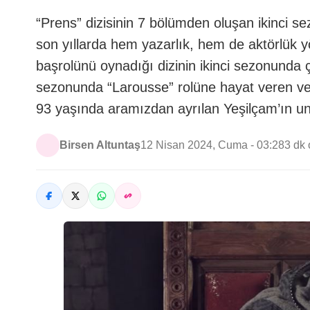
“Prens” dizisinin 7 bölümden oluşan ikinci 
son yıllarda hem yazarlık, hem de aktörlük yö
başrolünü oynadığı dizinin ikinci sezonunda ço
sezonunda “Larousse” rolüne hayat veren 
93 yaşında aramızdan ayrılan Yeşilçam’ın u
Birsen Altuntaş
12 Nisan 2024, Cuma - 03:28
3 dk