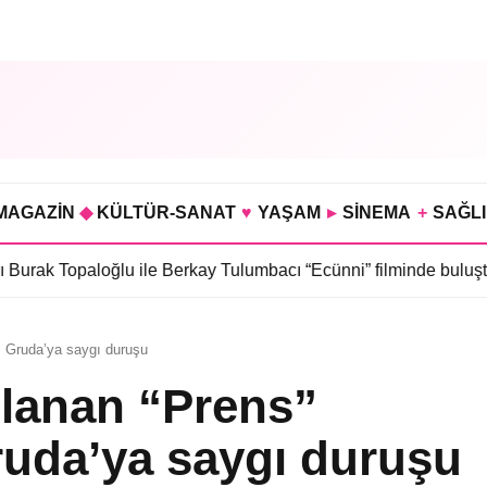
MAGAZİN
◆
KÜLTÜR-SANAT
♥
YAŞAM
▸
SİNEMA
+
SAĞL
opaloğlu ile Berkay Tulumbacı “Ecünni” filminde buluştu
•
Öznur S
az Gruda’ya saygı duruşu
nlanan “Prens”
ruda’ya saygı duruşu