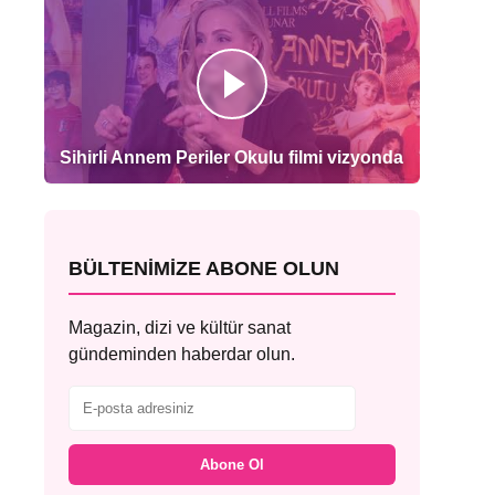
Sihirli Annem Periler Okulu filmi vizyonda
BÜLTENIMIZE ABONE OLUN
Magazin, dizi ve kültür sanat
gündeminden haberdar olun.
Abone Ol