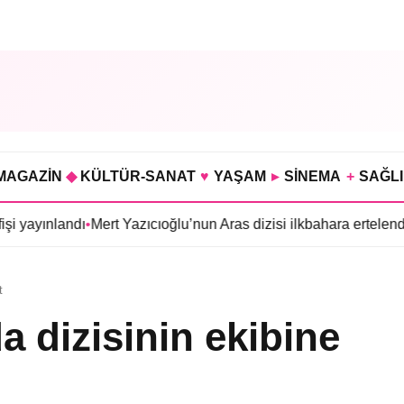
MAGAZİN
◆
KÜLTÜR-SANAT
♥
YAŞAM
▸
SİNEMA
+
SAĞL
ı
•
Mert Yazıcıoğlu’nun Aras dizisi ilkbahara ertelendi
•
Gökhan Tü
t
a dizisinin ekibine