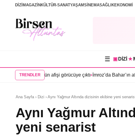
DİZİ
MAGAZİN
KÜLTÜR-SANAT
YAŞAM
SİNEMA
SAĞLIK
EKONOMİ
☰
▣
DİZİ
★
n Köşk”ün afişi görücüye çıktı
•
İmroz’da Bahar’ın afişi yayınland
TRENDLER
Ana Sayfa › Dizi › Aynı Yağmur Altında dizisinin ekibine yeni senaris
Aynı Yağmur Altınd
yeni senarist