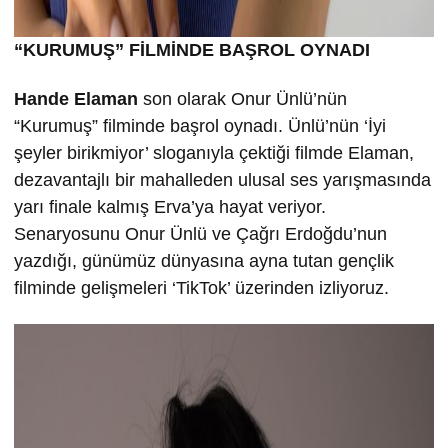
“KURUMU
Ş” FİLMİND
E BA
ŞROL OYNADI
Hande Elaman
son olarak Onur Ünlü’nün
“Kurumuş” filminde başrol oynadı. Ünlü’nün ‘İyi
şeyler birikmiyor’ sloganıyla çektiği filmde Elaman,
dezavantajlı bir mahalleden ulusal ses yarışmasında
yarı finale kalmış Erva’ya hayat veriyor.
Senaryosunu Onur Ünlü ve Çağrı Erdoğdu’nun
yazdığı, günümüz dünyasına ayna tutan gençlik
filminde gelişmeleri ‘TikTok’ üzerinden izliyoruz.