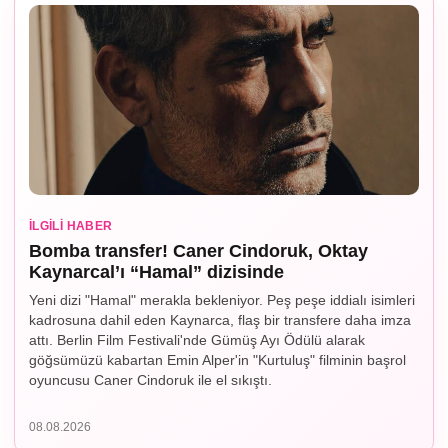
İLGILI HABER
Bomba transfer! Caner Cindoruk, Oktay
Kaynarcal’ı “Hamal” dizisinde
Yeni dizi "Hamal" merakla bekleniyor. Peş peşe iddialı isimleri
kadrosuna dahil eden Kaynarca, flaş bir transfere daha imza
attı. Berlin Film Festivali'nde Gümüş Ayı Ödülü alarak
göğsümüzü kabartan Emin Alper'in "Kurtuluş" filminin başrol
oyuncusu Caner Cindoruk ile el sıkıştı.
08.08.2026