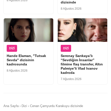
8 Ağustos 2026
dizisinde
8 Ağustos 2026
DIZI
DIZI
Hande Elaman, "Tutsak
Serenay Sarıkaya’lı
Sevda" dizisinin
“Sevdiğim İnsanlar”
kadrosunda
filmine flaş transfer, Altın
Palmiye’li Vlad Ivanov
8 Ağustos 2026
kadroda
7 Ağustos 2026
Ana Sayfa › Dizi › Cenan Çamyurdu Karakuyu dizisinde