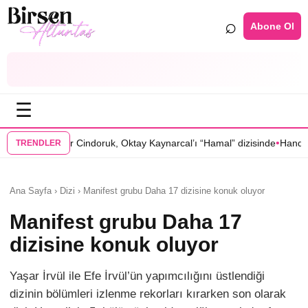
⌕
Abone Ol
☰
•
oruk, Oktay Kaynarcal’ı “Hamal” dizisinde
Hande Elaman, “Tutsak Sev
TRENDLER
Ana Sayfa › Dizi › Manifest grubu Daha 17 dizisine konuk oluyor
Manifest grubu Daha 17
dizisine konuk oluyor
Yaşar İrvül ile Efe İrvül’ün yapımcılığını üstlendiği
dizinin bölümleri izlenme rekorları kırarken son olarak