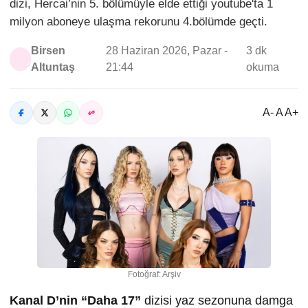
dizi, Hercai’nin 5. bölümüyle elde ettiği youtube'ta 1
milyon aboneye ulaşma rekorunu 4.bölümde geçti.
Birsen
28 Haziran 2026, Pazar -
3 dk
Altuntaş
21:44
okuma
A- A A+
Fotoğraf: Arşiv
Kanal D’nin “Daha 17”
dizisi yaz sezonuna damga