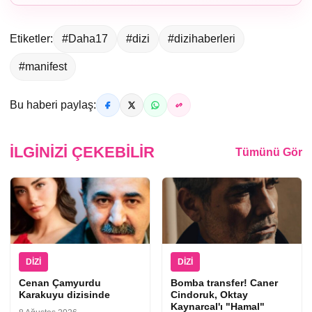
Etiketler:
#Daha17
#dizi
#dizihaberleri
#manifest
Bu haberi paylaş:
İLGINIZI ÇEKEBILIR
Tümünü Gör
DIZI
DIZI
Cenan Çamyurdu
Bomba transfer! Caner
Karakuyu dizisinde
Cindoruk, Oktay
Kaynarcal'ı "Hamal"