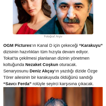
Fotoğraf: Arşiv
OGM Pictures
‘ın Kanal D için çekeceği
“Karakuyu”
dizisinin hazırlıkları tüm hızıyla devam ediyor.
Tokat’ta çekilmesi planlanan dizinin yönetmen
koltuğunda
Nezaket Coşkun
oturacak.
Senaryosunu
Deniz Akçay
‘ın yazdığı dizide Özge
Törer ailesinin bir karakuyuda öldüğünü sandığı
“Savcı Ferda”
rolüyle seyirci karşısına çıkacak.