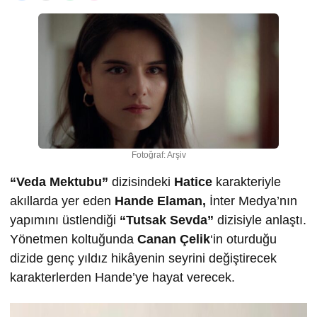
Fotoğraf: Arşiv
“Veda Mektubu”
dizisindeki
Hatice
karakteriyle
akıllarda yer eden
Hande Elaman,
İnter Medya’nın
yapımını üstlendiği
“Tutsak Sevda”
dizisiyle anlaştı.
Yönetmen koltuğunda
Canan Çelik
‘in oturduğu
dizide genç yıldız hikâyenin seyrini değiştirecek
karakterlerden Hande’ye hayat verecek.