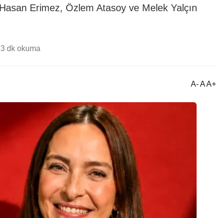
, Hasan Erimez, Özlem Atasoy ve Melek Yalçın
7
3 dk okuma
A- A A+