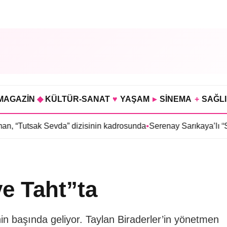
MAGAZİN
◆
KÜLTÜR-SANAT
♥
YAŞAM
▸
SİNEMA
+
SAĞL
evda” dizisinin kadrosunda
•
Serenay Sarıkaya’lı “Sevdiğim İnsanl
e Taht”ta
inin başında geliyor. Taylan Biraderler’in yönetmen