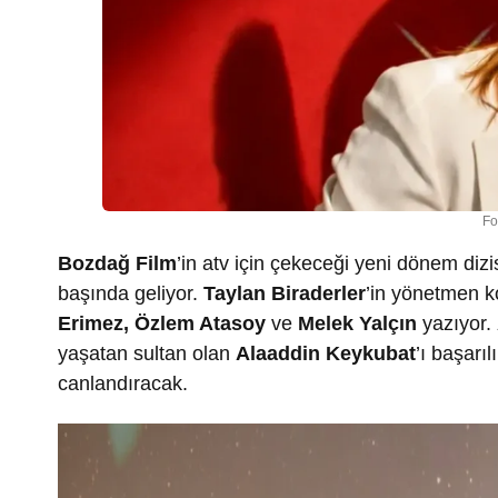
Fo
Bozdağ Film
’in atv için çekeceği yeni dönem dizi
başında geliyor.
Taylan Biraderler
’in yönetmen k
Erimez, Özlem Atasoy
ve
Melek Yalçın
yazıyor.
yaşatan sultan olan
Alaaddin Keykubat
’ı başarı
canlandıracak.