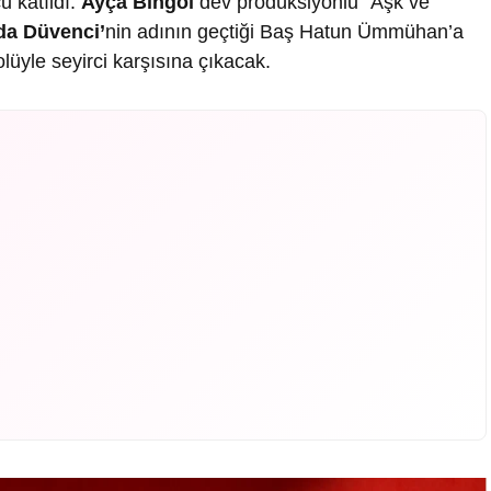
u katıldı.
Ayça Bingöl
dev prodüksiyonlu “Aşk ve
da Düvenci’
nin adının geçtiği Baş Hatun Ümmühan’a
olüyle seyirci karşısına çıkacak.