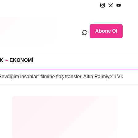
⌕
Abone Ol
IK
⌁
EKONOMİ
ar” filmine flaş transfer, Altın Palmiye’li Vlad Ivanov kadroda
•
3