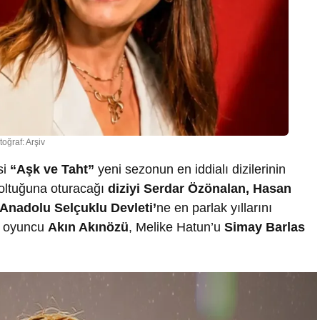
toğraf: Arşiv
si
“Aşk ve Taht”
yeni sezonun en iddialı dizilerinin
oltuğuna oturacağı
diziyi Serdar Özönalan, Hasan
Anadolu Selçuklu Devleti’
ne en parlak yıllarını
lı oyuncu
Akın Akınözü
, Melike Hatun’u
Simay Barlas