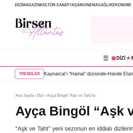
DİZİ
MAGAZİN
KÜLTÜR-SANAT
YAŞAM
SİNEMA
SAĞLIK
EKONOMİ
☰
▣
DİZİ
★
 Oktay Kaynarcal’ı “Hamal” dizisinde
•
Hande Elaman, “Tutsak S
TRENDLER
Ana Sayfa › Dizi › Ayça Bingöl “Aşk ve Taht”ta
Ayça Bingöl “Aşk v
“Aşk ve Taht” yeni sezonun en iddialı diziler