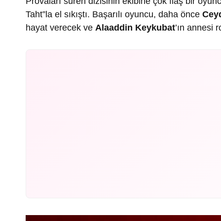
Provaları süren dizisinin ekibine çok flaş bir oyunc
Taht”la el sıkıştı. Başarılı oyuncu, daha önce
Cey
hayat verecek ve
Alaaddin Keykubat
’ın annesi r