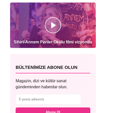
Sihirli Annem Periler Okulu filmi vizyonda
BÜLTENIMIZE ABONE OLUN
Magazin, dizi ve kültür sanat
gündeminden haberdar olun.
Abone Ol