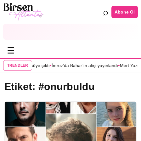
⌕
Abone Ol
☰
•
•
afişi görücüye çıktı
İmroz’da Bahar’ın afişi yayınlandı
Mert Yazıcıoğlu’
TRENDLER
Etiket:
#onurbuldu