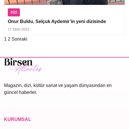
DIZI
Onur Buldu, Selçuk Aydemir’in yeni dizisinde
17 Ekim 2022
1
2
Sonraki
Yazı
sayfalaması
Magazin, dizi, kültür sanat ve yaşam dünyasından en
güncel haberler.
KURUMSAL