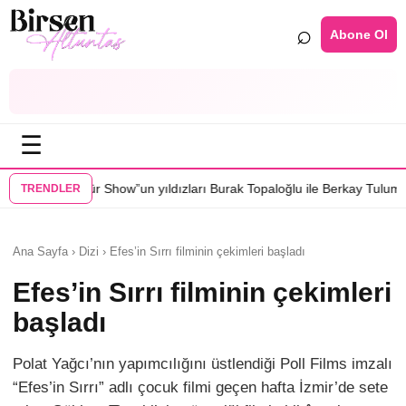
⌕
Abone Ol
☰
un yıldızları Burak Topaloğlu ile Berkay Tulumbacı “Ecünni” filminde b
TRENDLER
Ana Sayfa › Dizi › Efes’in Sırrı filminin çekimleri başladı
Efes’in Sırrı filminin çekimleri
başladı
Polat Yağcı’nın yapımcılığını üstlendiği Poll Films imzalı
“Efes’in Sırrı” adlı çocuk filmi geçen hafta İzmir’de sete