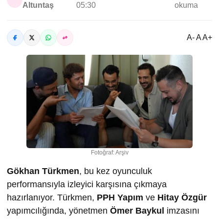
Altuntaş
05:30
okuma
A- A A+
Fotoğraf: Arşiv
Gökhan Türkmen
, bu kez oyunculuk
performansıyla izleyici karşısına çıkmaya
hazırlanıyor. Türkmen,
PPH Yapım
ve
Hitay Özgür
yapımcılığında, yönetmen
Ömer Baykul
imzasını