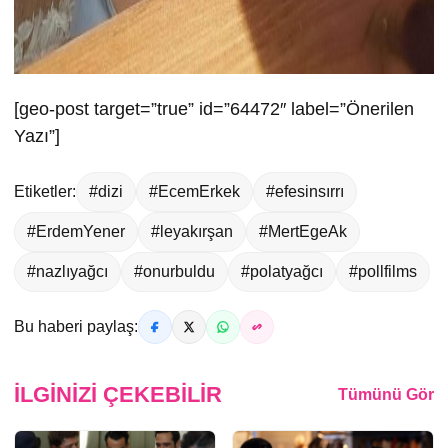
[geo-post target=”true” id=”64472″ label=”Önerilen
Yazı”]
Etiketler:
#dizi
#EcemErkek
#efesinsırrı
#ErdemYener
#leyakırşan
#MertEgeAk
#nazlıyağcı
#onurbuldu
#polatyağcı
#pollfilms
Bu haberi paylaş:
İLGINIZI ÇEKEBILIR
Tümünü Gör