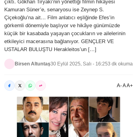
çıktı. Gökhan Tiryaki’nin yönettiği filmin hikâyesi
Kamuran Süner’e, senaryosu ise Zeynep S.
Çiçekoğlu’na ait… Film anlatıcı eşliğinde Efes’in
görkemli dönemiyle başlıyor ve hikâye günümüzde
küçük bir kasabada yaşayan çocukların ve ailelerinin
etkileyici macerasına bağlanıyor. GENÇLER VE
USTALAR BULUŞTU Herakleitos’un […]
Birsen Altuntaş
30 Eylül 2025, Salı - 16:25
3 dk okuma
A- A A+