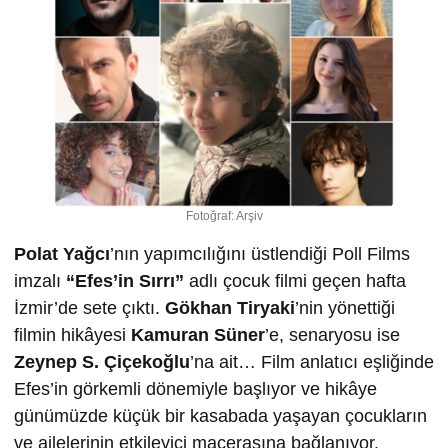
Fotoğraf: Arşiv
Polat Yağcı
’nın yapımcılığını üstlendiği Poll Films
imzalı
“Efes’in Sırrı”
adlı çocuk filmi geçen hafta
İzmir’de sete çıktı.
Gökhan Tiryaki
’nin yönettiği
filmin hikâyesi
Kamuran Süner
’e, senaryosu ise
Zeynep S. Çiçekoğlu
’na ait… Film anlatıcı eşliğinde
Efes’in görkemli dönemiyle başlıyor ve hikâye
günümüzde küçük bir kasabada yaşayan çocukların
ve ailelerinin etkileyici macerasına bağlanıyor.