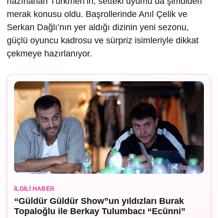
hazırlanan Türkmen’in, setteki uyumu da şimdiden
merak konusu oldu. Başrollerinde Anıl Çelik ve
Serkan Dağlı’nın yer aldığı dizinin yeni sezonu,
güçlü oyuncu kadrosu ve sürpriz isimleriyle dikkat
çekmeye hazırlanıyor.
İLGILI HABER
“Güldür Güldür Show”un yıldızları Burak
Topaloğlu ile Berkay Tulumbacı “Ecünni”