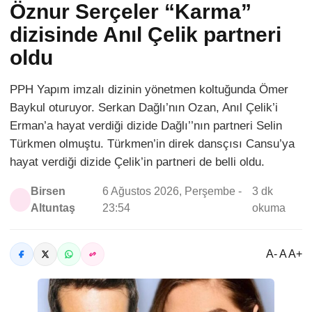
Öznur Serçeler “Karma”
dizisinde Anıl Çelik partneri
oldu
PPH Yapım imzalı dizinin yönetmen koltuğunda Ömer
Baykul oturuyor. Serkan Dağlı’nın Ozan, Anıl Çelik’i
Erman’a hayat verdiği dizide Dağlı’’nın partneri Selin
Türkmen olmuştu. Türkmen’in direk dansçısı Cansu’ya
hayat verdiği dizide Çelik’in partneri de belli oldu.
Birsen
6 Ağustos 2026, Perşembe -
3 dk
Altuntaş
23:54
okuma
A- A A+