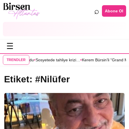
⌕
Abone Ol
☰
•
•
lik partneri oldu
Sosyetede tahliye krizi…
Kerem Bürsin’li “Grand Maiso
TRENDLER
Etiket:
#Nilüfer