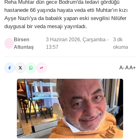
Reha Muhtar dün gece Bodrum'da tedavi gördüğü
hastanede 66 yaşında hayata veda etti Muhtar'ın kızı
Ayşe Nazlı'ya da babalık yapan eski sevgilisi Nilüfer
duygusal bir veda mesajı yayınladı.
Birsen
3 Haziran 2026, Çarşamba -
3 dk
Altuntaş
13:57
okuma
A- A A+