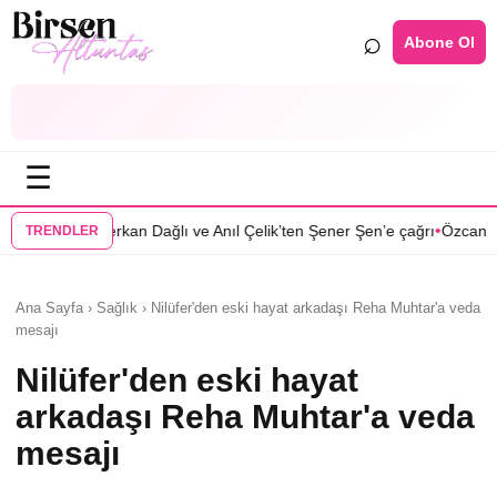
⌕
Abone Ol
☰
•
 Dağlı ve Anıl Çelik’ten Şener Şen’e çağrı
Özcan Deniz: Erkeklerin ön
TRENDLER
Ana Sayfa › Sağlık › Nilüfer'den eski hayat arkadaşı Reha Muhtar'a veda
mesajı
Nilüfer'den eski hayat
arkadaşı Reha Muhtar'a veda
mesajı