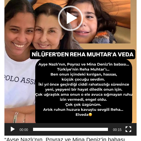
00:00
00:15
“Ayşe Nazlı’nın, Poyraz ve Mina Deniz’in babası…