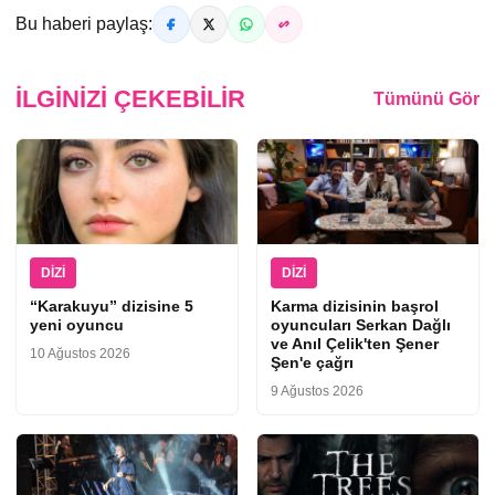
Bu haberi paylaş:
İLGINIZI ÇEKEBILIR
Tümünü Gör
DIZI
DIZI
“Karakuyu” dizisine 5
Karma dizisinin başrol
yeni oyuncu
oyuncuları Serkan Dağlı
ve Anıl Çelik'ten Şener
10 Ağustos 2026
Şen'e çağrı
9 Ağustos 2026