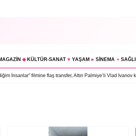
MAGAZİN
◆
KÜLTÜR-SANAT
♥
YAŞAM
▸
SİNEMA
+
SAĞL
İnsanlar” filmine flaş transfer, Altın Palmiye’li Vlad Ivanov kad