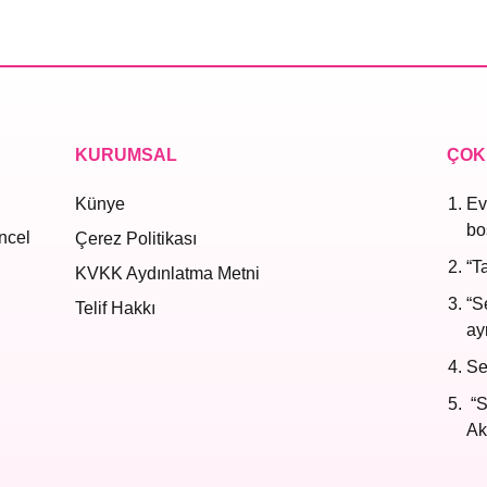
KURUMSAL
ÇOK
Künye
Ev
bo
ncel
Çerez Politikası
“T
KVKK Aydınlatma Metni
“S
Telif Hakkı
ayr
Se
“S
Ak