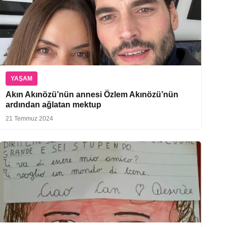
YAŞAM
Akın Akınözü’nün annesi Özlem Akınözü’nün
ardından ağlatan mektup
21 Temmuz 2024