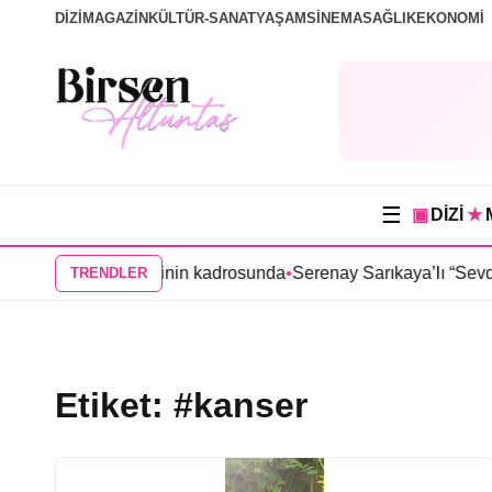
DİZİ
MAGAZİN
KÜLTÜR-SANAT
YAŞAM
SİNEMA
SAĞLIK
EKONOMİ
☰
▣
DİZİ
★
sak Sevda” dizisinin kadrosunda
•
Serenay Sarıkaya’lı “Sevdiğim 
TRENDLER
Etiket:
#kanser