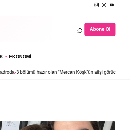
⌕
Abone Ol
IK
⌁
EKONOMİ
roda
•
3 bölümü hazır olan “Mercan Köşk”ün afişi görücüye çıktı
•
İ