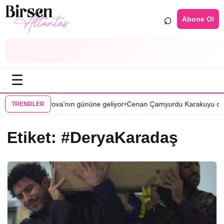
⌕
Abone Ol
☰
•
anlar Çukurova’nın gününe geliyor
Cenan Çamyurdu Karakuyu dizisin
TRENDLER
Etiket:
#DeryaKaradaş