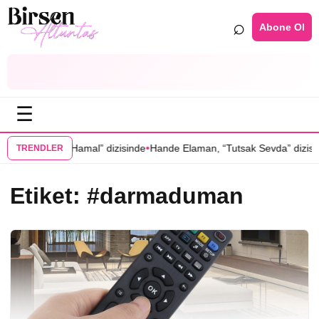
⌕
Abone Ol
☰
•
aynarcal’ı “Hamal” dizisinde
Hande Elaman, “Tutsak Sevda” dizisinin
TRENDLER
Etiket:
#darmaduman