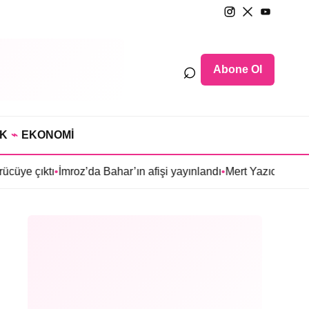
⌕
Abone Ol
IK
⌁
EKONOMİ
mroz’da Bahar’ın afişi yayınlandı
•
Mert Yazıcıoğlu’nun Aras dizisi