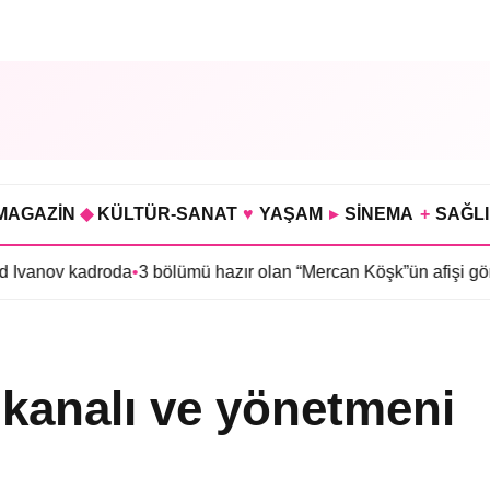
MAGAZİN
◆
KÜLTÜR-SANAT
♥
YAŞAM
▸
SİNEMA
+
SAĞL
roda
•
3 bölümü hazır olan “Mercan Köşk”ün afişi görücüye çıktı
•
İ
 kanalı ve yönetmeni