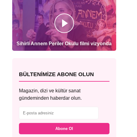
Sihirli Annem Periler Okulu filmi vizyonda
BÜLTENIMIZE ABONE OLUN
Magazin, dizi ve kültür sanat
gündeminden haberdar olun.
Abone Ol