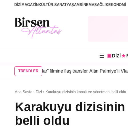
DİZİ
MAGAZİN
KÜLTÜR-SANAT
YAŞAM
SİNEMA
SAĞLIK
EKONOMİ
☰
▣
DİZİ
★
İnsanlar” filmine flaş transfer, Altın Palmiye’li Vlad Ivanov kad
TRENDLER
Ana Sayfa › Dizi › Karakuyu dizisinin kanalı ve yönetmeni belli oldu
Karakuyu dizisinin
belli oldu