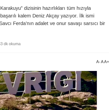
arakuyu” dizisinin hazırlıkları tüm hızıyla
i başarılı kalem Deniz Akçay yazıyor. İlk ismi
avcı Ferda’nın adalet ve onur savaşı sarsıcı bir
8
3 dk okuma
A- A A+