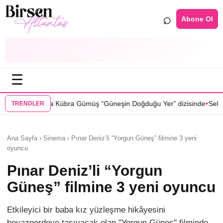
⌕
Abone Ol
☰
•
ş “Güneşin Doğduğu Yer” dizisinde
Selin Türkmen “Karma” dizisinde S
TRENDLER
Ana Sayfa › Sinema › Pınar Deniz’li “Yorgun Güneş” filmine 3 yeni
oyuncu
Pınar Deniz’li “Yorgun
Güneş” filmine 3 yeni oyuncu
Etkileyici bir baba kız yüzleşme hikâyesini
beyazperdeye taşıyacak olan "Yorgun Güneş" filminde