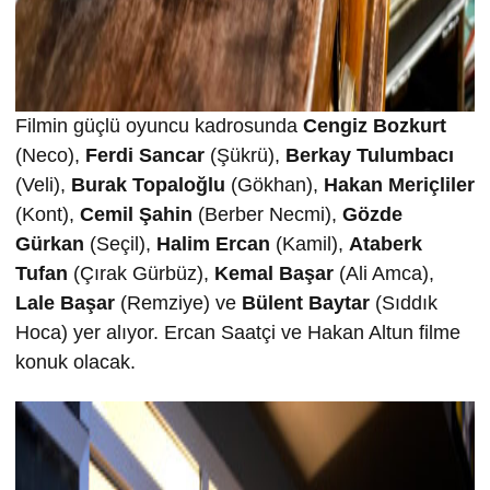
Filmin güçlü oyuncu kadrosunda
Ceng
i
z Bozkurt
(Neco),
Ferd
i
Sancar
(Şükrü),
Berkay Tulumbacı
(Veli),
Burak Topalo
ğ
lu
(Gökhan),
Hakan Mer
i
çl
i
ler
(Kont),
Cem
i
l
Ş
ah
i
n
(Berber Necmi),
Gözde
Gürkan
(Seçil),
Hal
i
m Ercan
(Kamil),
Ataberk
Tufan
(Çırak Gürbüz),
Kemal Ba
ş
ar
(Ali Amca),
Lale Ba
ş
ar
(Remziye) ve
Bülent Baytar
(Sıddık
Hoca) yer alıyor. Ercan Saatçi ve Hakan Altun filme
konuk olacak.