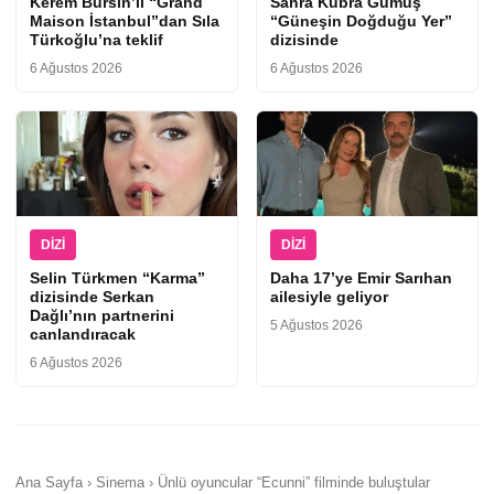
Kerem Bürsin’li “Grand
Sahra Kübra Gümüş
Maison İstanbul”dan Sıla
“Güneşin Doğduğu Yer”
Türkoğlu’na teklif
dizisinde
6 Ağustos 2026
6 Ağustos 2026
DIZI
DIZI
Selin Türkmen “Karma”
Daha 17’ye Emir Sarıhan
dizisinde Serkan
ailesiyle geliyor
Dağlı’nın partnerini
5 Ağustos 2026
canlandıracak
6 Ağustos 2026
Ana Sayfa › Sinema › Ünlü oyuncular “Ecunni” filminde buluştular