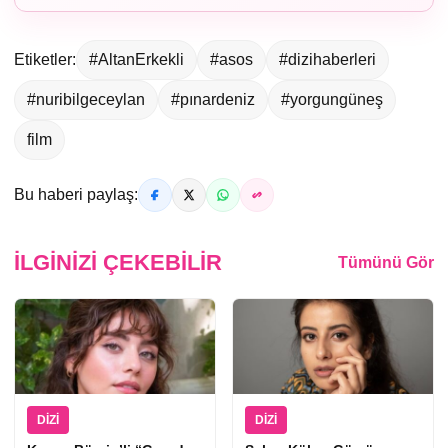
Etiketler:
#AltanErkekli
#asos
#dizihaberleri
#nuribilgeceylan
#pınardeniz
#yorgungüneş
film
Bu haberi paylaş:
İLGINIZI ÇEKEBILIR
Tümünü Gör
DIZI
DIZI