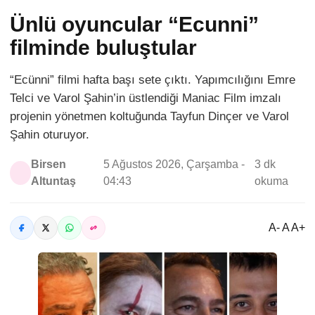
Ünlü oyuncular “Ecunni”
filminde buluştular
“Ecünni” filmi hafta başı sete çıktı. Yapımcılığını Emre
Telci ve Varol Şahin’in üstlendiği Maniac Film imzalı
projenin yönetmen koltuğunda Tayfun Dinçer ve Varol
Şahin oturuyor.
Birsen
5 Ağustos 2026, Çarşamba -
3 dk
Altuntaş
04:43
okuma
A- A A+