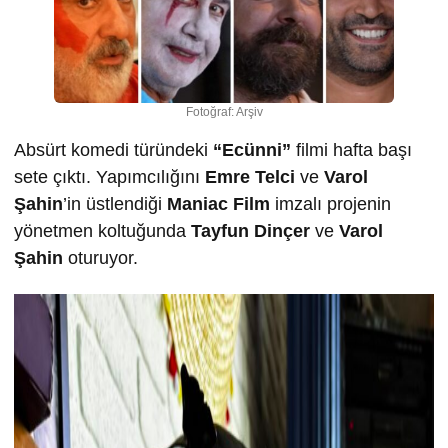
Fotoğraf: Arşiv
Absürt komedi türündeki
“Ecünni”
filmi hafta başı
sete çıktı. Yapımcılığını
Emre Telci
ve
Varol
Ş
ahin
’in üstlendiği
Maniac Film
imzalı projenin
yönetmen koltuğunda
Tayfun Dinçer
ve
Varol
Ş
ahin
oturuyor.