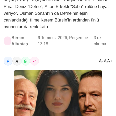
Pınar Deniz “Defne”, Altan Erkekli “Sabri” rolüne hayat
veriyor. Osman Sonant’ın da Defne’nin eşini
canlandırdığı filme Kerem Bürsin’in ardından ünlü
oyuncular da renk kattı.
Birsen
9 Temmuz 2026, Perşembe -
3 dk
Altuntaş
13:18
okuma
A- A A+