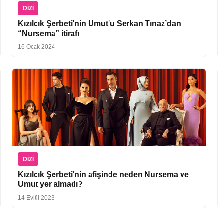
DIZI
Kızılcık Şerbeti’nin Umut’u Serkan Tınaz’dan
“Nursema” itirafı
16 Ocak 2024
DIZI
Kızılcık Şerbeti’nin afişinde neden Nursema ve
Umut yer almadı?
14 Eylül 2023