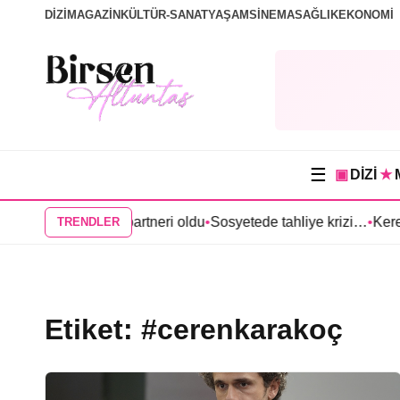
DİZİ
MAGAZİN
KÜLTÜR-SANAT
YAŞAM
SİNEMA
SAĞLIK
EKONOMİ
☰
▣
DİZİ
★
de Anıl Çelik partneri oldu
•
Sosyetede tahliye krizi…
•
Kerem Bürs
TRENDLER
Etiket:
#cerenkarakoç