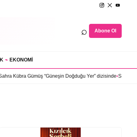
⌕
Abone Ol
IK
⌁
EKONOMİ
Kübra Gümüş “Güneşin Doğduğu Yer” dizisinde
•
Selin Türkmen 