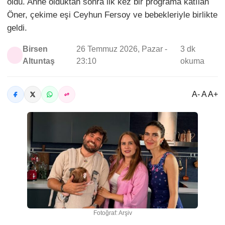
oldu. Anne olduktan sonra ilk kez bir programa katılan
Öner, çekime eşi Ceyhun Fersoy ve bebekleriyle birlikte
geldi.
Birsen
26 Temmuz 2026, Pazar -
3 dk
Altuntaş
23:10
okuma
A- A A+
Fotoğraf: Arşiv