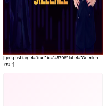
[geo-post target=”true” id=”45708″ label=”Önerilen
Yazı”]