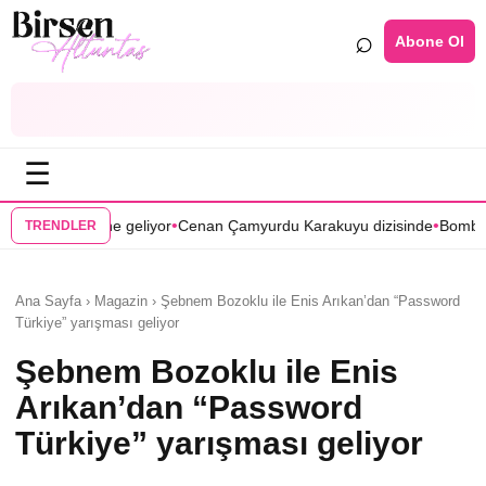
⌕
Abone Ol
☰
•
•
iyor
Cenan Çamyurdu Karakuyu dizisinde
Bomba transfer! Caner Cind
TRENDLER
Ana Sayfa › Magazin › Şebnem Bozoklu ile Enis Arıkan’dan “Password
Türkiye” yarışması geliyor
Şebnem Bozoklu ile Enis
Arıkan’dan “Password
Türkiye” yarışması geliyor