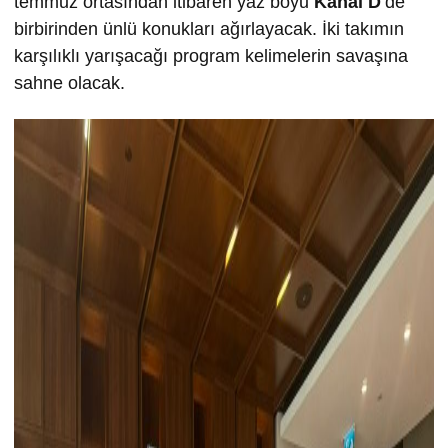
temmuz ortasından itibaren yaz boyu
Kanal D
’de
birbirinden ünlü konukları ağırlayacak. İki takımın
karşılıklı yarışacağı program kelimelerin savaşına
sahne olacak.