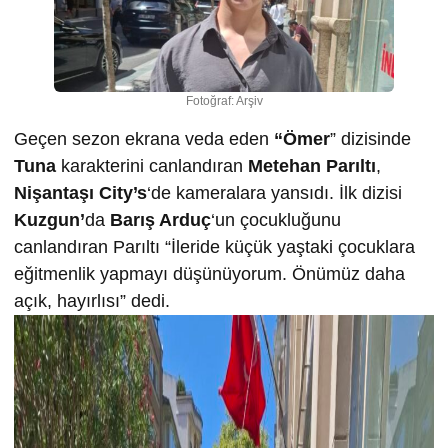
Fotoğraf: Arşiv
Geçen sezon ekrana veda eden
“Ömer
” dizisinde
Tuna
karakterini canlandıran
Metehan Parıltı
,
Nişantaşı City’s
‘de kameralara yansıdı. İlk dizisi
Kuzgun’
da
Barış Arduç
‘un çocukluğunu
canlandıran Parıltı “İleride küçük yaştaki çocuklara
eğitmenlik yapmayı düşünüyorum. Önümüz daha
açık, hayırlısı” dedi.