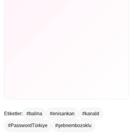
Etiketler:
#balina
#enisarıkan
#kanald
#PasswordTürkiye
#şebnembozoklu