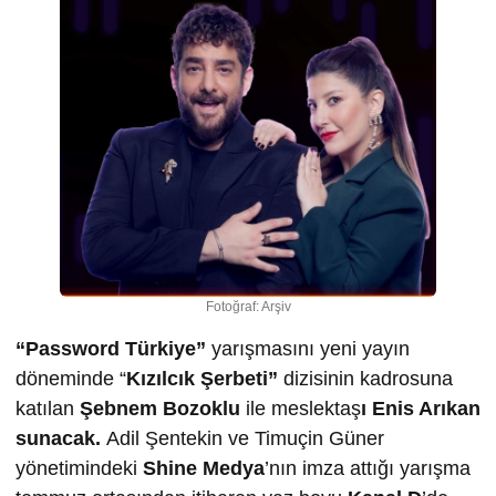
Fotoğraf: Arşiv
“
Password Türkiye”
yarışmasını yeni yayın
döneminde “
Kızılcık Şerbeti”
dizisinin kadrosuna
katılan
Şebnem Bozoklu
ile meslektaş
ı Enis Arıkan
sunacak.
Adil Şentekin ve Timuçin Güner
yönetimindeki
Shine Medya
’nın imza attığı yarışma