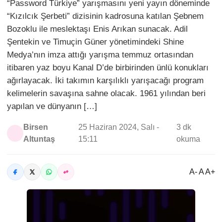
“Password Türkiye” yarışmasını yeni yayın döneminde
“Kızılcık Şerbeti” dizisinin kadrosuna katılan Şebnem
Bozoklu ile meslektaşı Enis Arıkan sunacak. Adil
Şentekin ve Timuçin Güner yönetimindeki Shine
Medya’nın imza attığı yarışma temmuz ortasından
itibaren yaz boyu Kanal D’de birbirinden ünlü konukları
ağırlayacak. İki takımın karşılıklı yarışacağı program
kelimelerin savaşına sahne olacak. 1961 yılından beri
yapılan ve dünyanın […]
Birsen
25 Haziran 2024, Salı -
3 dk
Altuntaş
15:11
okuma
A- A A+