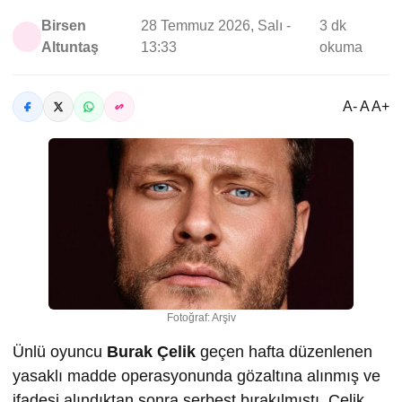
Birsen
28 Temmuz 2026, Salı -
3 dk
Altuntaş
13:33
okuma
A- A A+
Fotoğraf: Arşiv
Ünlü oyuncu
Burak Çelik
geçen hafta düzenlenen
yasaklı madde operasyonunda gözaltına alınmış ve
ifadesi alındıktan sonra serbest bırakılmıştı. Çelik