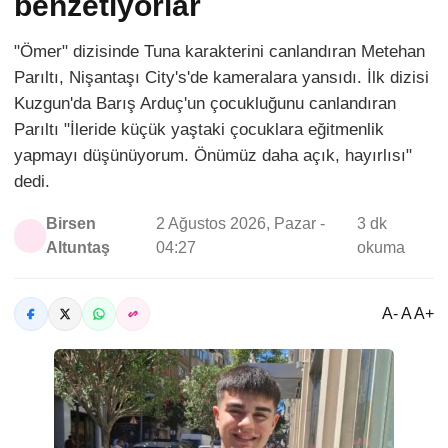
benzetiyorlar
"Ömer" dizisinde Tuna karakterini canlandıran Metehan
Parıltı, Nişantaşı City's'de kameralara yansıdı. İlk dizisi
Kuzgun'da Barış Arduç'un çocukluğunu canlandıran
Parıltı "İleride küçük yaştaki çocuklara eğitmenlik
yapmayı düşünüyorum. Önümüz daha açık, hayırlısı"
dedi.
Birsen
2 Ağustos 2026, Pazar -
3 dk
Altuntaş
04:27
okuma
A- A A+