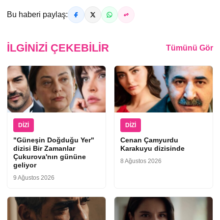
Bu haberi paylaş:
İLGINIZI ÇEKEBILIR
Tümünü Gör
DIZI
DIZI
"Güneşin Doğduğu Yer"
Cenan Çamyurdu
dizisi Bir Zamanlar
Karakuyu dizisinde
Çukurova'nın gününe
8 Ağustos 2026
geliyor
9 Ağustos 2026