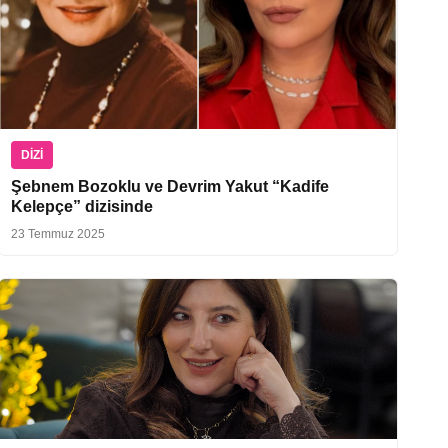
DIZI
Şebnem Bozoklu ve Devrim Yakut “Kadife
Kelepçe” dizisinde
23 Temmuz 2025