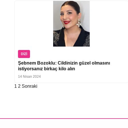
DIZI
Şebnem Bozoklu: Cildinizin güzel olmasını
istiyorsanız birkaç kilo alın
14 Nisan 2024
1
2
Sonraki
Yazı
sayfalaması