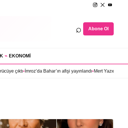
⌕
Abone Ol
IK
⌁
EKONOMİ
e çıktı
•
İmroz’da Bahar’ın afişi yayınlandı
•
Mert Yazıcıoğlu’nun Ar