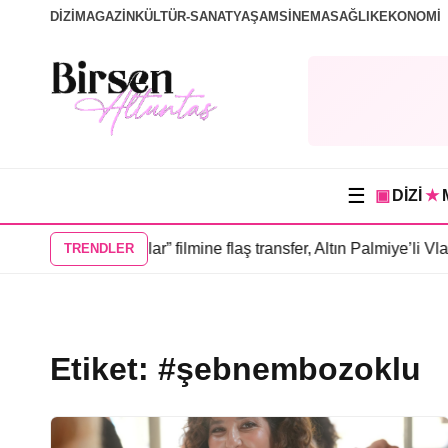
DİZİ
MAGAZİN
KÜLTÜR-SANAT
YAŞAM
SİNEMA
SAĞLIK
EKONOMİ
☰
▣
DİZİ
★
“Sevdiğim İnsanlar” filmine flaş transfer, Altın Palmiye’li Vlad 
TRENDLER
Etiket:
#şebnembozoklu