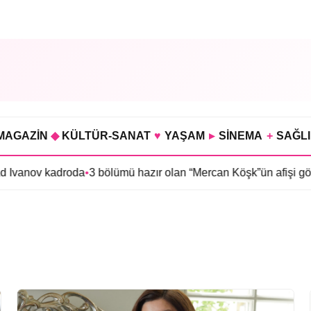
MAGAZİN
◆
KÜLTÜR-SANAT
♥
YAŞAM
▸
SİNEMA
+
SAĞL
Ivanov kadroda
•
3 bölümü hazır olan “Mercan Köşk”ün afişi görücüy