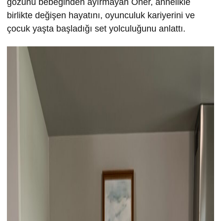
gözünü bebeğinden ayırmayan Öner, annelikle
birlikte değişen hayatını, oyunculuk kariyerini ve
çocuk yaşta başladığı set yolculuğunu anlattı.