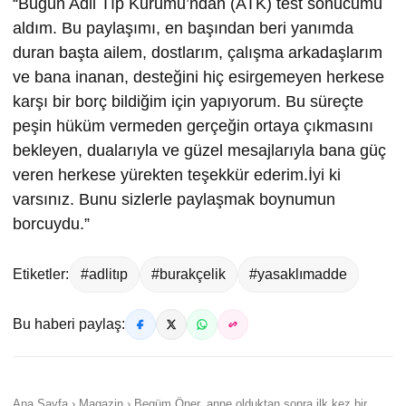
“Bugün Adli Tıp Kurumu’ndan (ATK) test sonucumu
aldım. Bu paylaşımı, en başından beri yanımda
duran başta ailem, dostlarım, çalışma arkadaşlarım
ve bana inanan, desteğini hiç esirgemeyen herkese
karşı bir borç bildiğim için yapıyorum. Bu süreçte
peşin hüküm vermeden gerçeğin ortaya çıkmasını
bekleyen, dualarıyla ve güzel mesajlarıyla bana güç
veren herkese yürekten teşekkür ederim.İyi ki
varsınız. Bunu sizlerle paylaşmak boynumun
borcuydu.”
Etiketler:
#adlitıp
#burakçelik
#yasaklımadde
Bu haberi paylaş:
Ana Sayfa › Magazin › Begüm Öner, anne olduktan sonra ilk kez bir