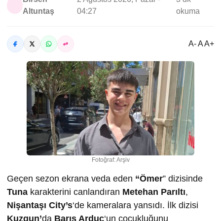
Altuntaş
04:27
okuma
A- A A+
Fotoğraf: Arşiv
Geçen sezon ekrana veda eden
“Ömer
” dizisinde
Tuna
karakterini canlandıran
Metehan Parıltı
,
Nişantaşı City’s
‘de kameralara yansıdı. İlk dizisi
Kuzgun’
da
Barış Arduç
‘un çocukluğunu