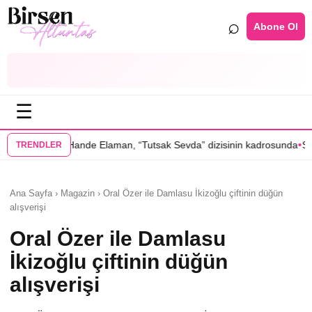
⌕
Abone Ol
☰
•
man, “Tutsak Sevda” dizisinin kadrosunda
Serenay Sarıkaya’lı “Sevdiği
TRENDLER
Ana Sayfa › Magazin › Oral Özer ile Damlasu İkizoğlu çiftinin düğün
alışverişi
Oral Özer ile Damlasu
İkizoğlu çiftinin düğün
alışverişi