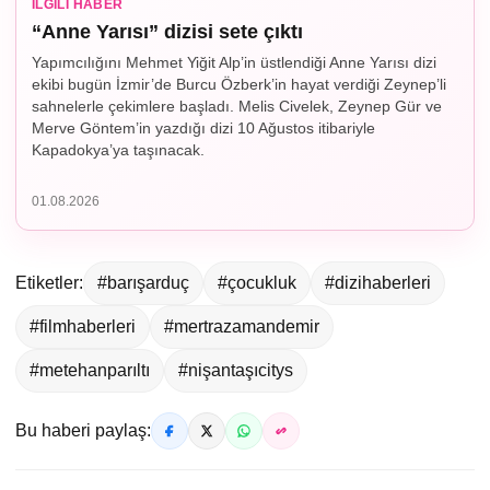
İLGILI HABER
“Anne Yarısı” dizisi sete çıktı
Yapımcılığını Mehmet Yiğit Alp’in üstlendiği Anne Yarısı dizi
ekibi bugün İzmir’de Burcu Özberk’in hayat verdiği Zeynep’li
sahnelerle çekimlere başladı. Melis Civelek, Zeynep Gür ve
Merve Göntem’in yazdığı dizi 10 Ağustos itibariyle
Kapadokya’ya taşınacak.
01.08.2026
Etiketler:
#barışarduç
#çocukluk
#dizihaberleri
#filmhaberleri
#mertrazamandemir
#metehanparıltı
#nişantaşıcitys
Bu haberi paylaş: