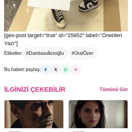
[geo-post target=”true” id=”25652″ label=”Önerilen
Yazı”]
Etiketler:
#Damlasuİkizoğlu
#OralÖzer
Bu haberi paylaş:
İLGINIZI ÇEKEBILIR
Tümünü Gör