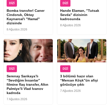
DIZI
DIZI
Bomba transfer! Caner
Hande Elaman, "Tutsak
Cindoruk, Oktay
Sevda" dizisinin
Kaynarcal'ı "Hamal"
kadrosunda
dizisinde
8 Ağustos 2026
8 Ağustos 2026
DIZI
DIZI
Serenay Sarıkaya’lı
3 bölümü hazır olan
“Sevdiğim İnsanlar”
“Mercan Köşk”ün afişi
filmine flaş transfer, Altın
görücüye çıktı
Palmiye’li Vlad Ivanov
7 Ağustos 2026
kadroda
7 Ağustos 2026