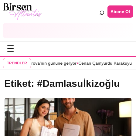
⌕
Abone Ol
☰
•
amanlar Çukurova’nın gününe geliyor
Cenan Çamyurdu Karakuyu dizis
TRENDLER
Etiket:
#Damlasuİkizoğlu