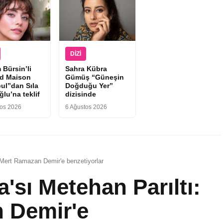
DIZI
 Bürsin’li
Sahra Kübra
d Maison
Gümüş “Güneşin
bul”dan Sıla
Doğduğu Yer”
lu’na teklif
dizisinde
tos 2026
6 Ağustos 2026
 Mert Ramazan Demir'e benzetiyorlar
'sı Metehan Parıltı:
 Demir'e