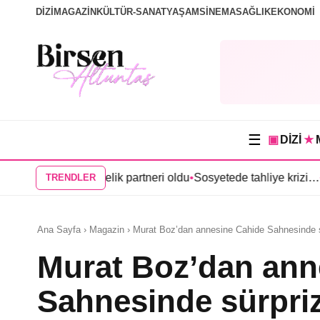
DİZİ
MAGAZİN
KÜLTÜR-SANAT
YAŞAM
SİNEMA
SAĞLIK
EKONOMİ
☰
▣
DİZİ
★
Anıl Çelik partneri oldu
•
Sosyetede tahliye krizi…
•
Kerem Bürsin’
TRENDLER
Ana Sayfa › Magazin › Murat Boz’dan annesine Cahide Sahnesinde 
Murat Boz’dan ann
Sahnesinde sürpr