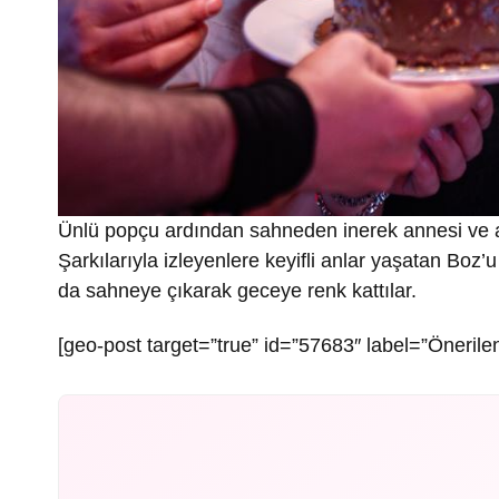
Ünlü popçu ardından sahneden inerek annesi ve abi
Şarkılarıyla izleyenlere keyifli anlar yaşatan Bo
da sahneye çıkarak geceye renk kattılar.
[geo-post target=”true” id=”57683″ label=”Önerilen