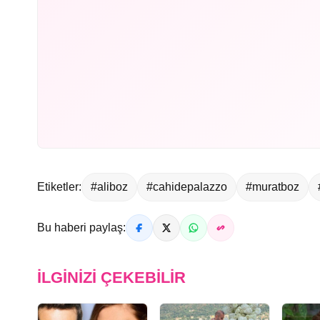
Etiketler:
#aliboz
#cahidepalazzo
#muratboz
Bu haberi paylaş:
İLGINIZI ÇEKEBILIR