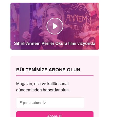
Sihirli Annem Periler Okulu filmi vizyonda
BÜLTENIMIZE ABONE OLUN
Magazin, dizi ve kültür sanat
gündeminden haberdar olun.
Abone Ol