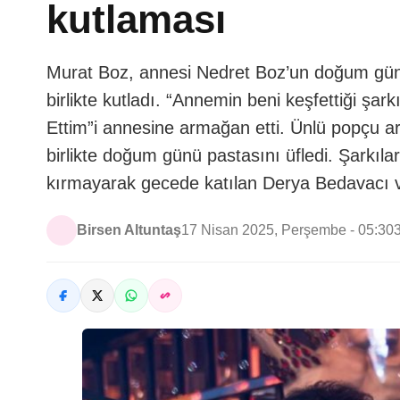
kutlaması
Murat Boz, annesi Nedret Boz’un doğum gün
birlikte kutladı. “Annemin beni keşfettiği şa
Ettim”i annesine armağan etti. Ünlü popçu ar
birlikte doğum günü pastasını üfledi. Şarkılar
kırmayarak gecede katılan Derya Bedavacı 
Birsen Altuntaş
17 Nisan 2025, Perşembe - 05:30