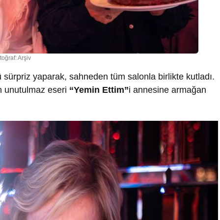
toğraf: Arşiv
ürpriz yaparak, sahneden tüm salonla birlikte kutladı.
ın unutulmaz eseri
“Yemin Ettim”
i annesine armağan