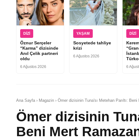
DIZI
YAŞAM
DIZI
Öznur Serçeler
Sosyetede tahliye
Kerem
“Karma” dizisinde
krizi
“Gran
Anıl Çelik partneri
İstan
6 Ağustos 2026
oldu
Türkoğ
6 Ağustos 2026
6 Ağus
Ana Sayfa › Magazin › Ömer dizisinin Tuna'sı Metehan Parıltı: Beni
Ömer dizisinin Tuna
Beni Mert Ramazan