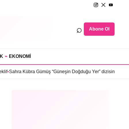
⌕
Abone Ol
IK
⌁
EKONOMİ
bra Gümüş “Güneşin Doğduğu Yer” dizisinde
•
Selin Türkmen “Ka