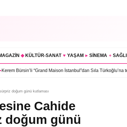
MAGAZİN
◆
KÜLTÜR-SANAT
♥
YAŞAM
▸
SİNEMA
+
SAĞL
li “Grand Maison İstanbul”dan Sıla Türkoğlu’na teklif
•
Sahra Kü
sürpriz doğum günü kutlaması
esine Cahide
iz doğum günü