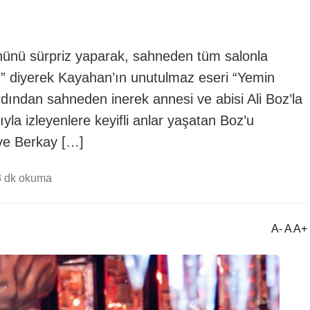
ünü sürpriz yaparak, sahneden tüm salonla
rkı” diyerek Kayahan’ın unutulmaz eseri “Yemin
dından sahneden inerek annesi ve abisi Ali Boz’la
ıyla izleyenlere keyifli anlar yaşatan Boz’u
ve Berkay […]
3 dk okuma
A- A A+