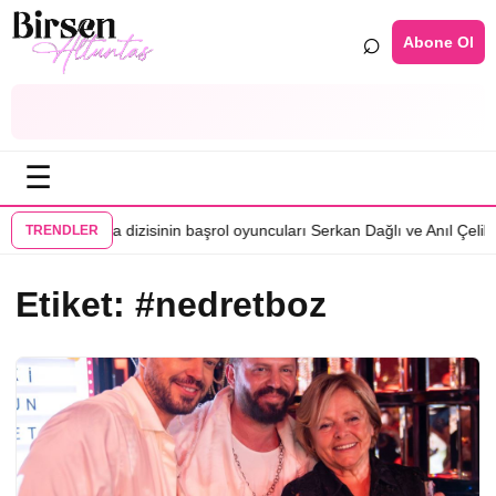
⌕
Abone Ol
☰
•
ni oyuncu
Karma dizisinin başrol oyuncuları Serkan Dağlı ve Anıl Çelik’
TRENDLER
Etiket:
#nedretboz