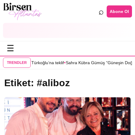
⌕
Abone Ol
☰
•
anbul”dan Sıla Türkoğlu’na teklif
Sahra Kübra Gümüş “Güneşin Doğduğu
TRENDLER
Etiket:
#aliboz