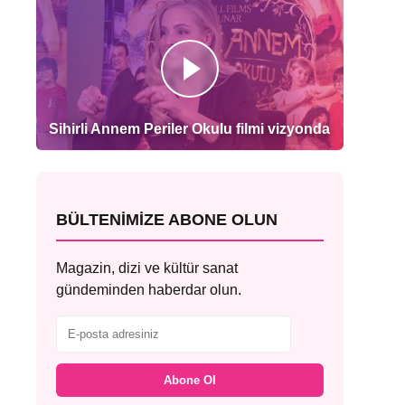
Sihirli Annem Periler Okulu filmi vizyonda
BÜLTENIMIZE ABONE OLUN
Magazin, dizi ve kültür sanat
gündeminden haberdar olun.
Abone Ol