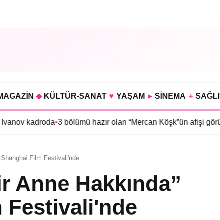
MAGAZİN
◆
KÜLTÜR-SANAT
♥
YAŞAM
▸
SİNEMA
+
SAĞL
oda
•
3 bölümü hazır olan “Mercan Köşk”ün afişi görücüye çıktı
•
İm
i Shanghai Film Festivali'nde
Bir Anne Hakkında”
 Festivali'nde