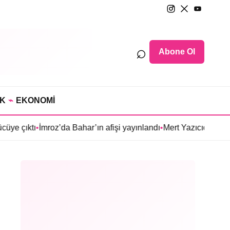
⌕
Abone Ol
IK
⌁
EKONOMİ
roz’da Bahar’ın afişi yayınlandı
•
Mert Yazıcıoğlu’nun Aras dizisi 