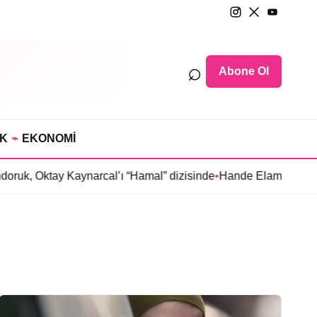
⌕
Abone Ol
IK
⌁
EKONOMİ
ruk, Oktay Kaynarcal’ı “Hamal” dizisinde
•
Hande Elaman, “Tutsa