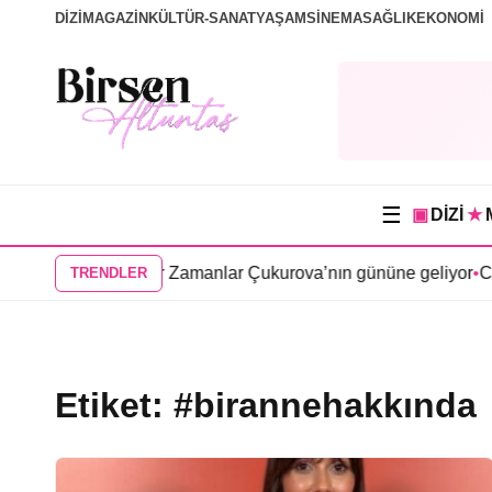
DİZİ
MAGAZİN
KÜLTÜR-SANAT
YAŞAM
SİNEMA
SAĞLIK
EKONOMİ
☰
▣
DİZİ
★
uğu Yer” dizisi Bir Zamanlar Çukurova’nın gününe geliyor
•
Cen
TRENDLER
Etiket:
#birannehakkında