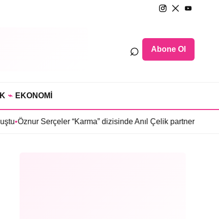
⌕
Abone Ol
IK
⌁
EKONOMİ
r Serçeler “Karma” dizisinde Anıl Çelik partneri oldu
•
Sosyetede