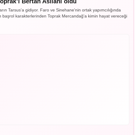
prak’ı Bertan Asllani oldu
rın Tarsus'a gidiyor. Faro ve Sinehane'nin ortak yapımcılığında
nin başrol karakterlerinden Toprak Mercandağ'a kimin hayat vereceği