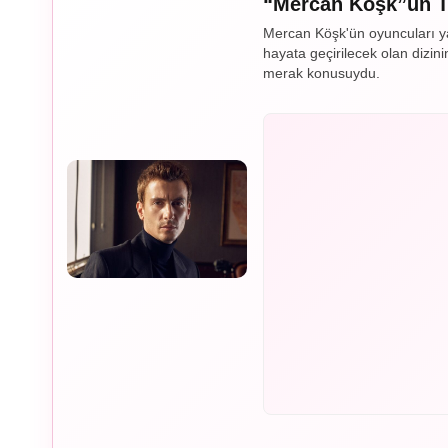
“Mercan Köşk”ün To
Mercan Köşk'ün oyuncuları ya
hayata geçirilecek olan dizi
merak konusuydu.