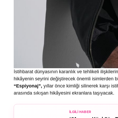
İstihbarat dünyasının karanlık ve tehlikeli ilişkile
hikâyenin seyrini değiştirecek önemli isimlerden b
“Espiyonaj”,
yıllar önce kimliği silinerek karşı i
arasında sıkışan hikâyesini ekranlara taşıyacak.
İLGILI HABER