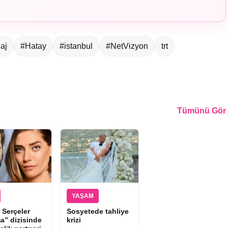
aj
#Hatay
#istanbul
#NetVizyon
trt
Tümünü Gör
YAŞAM
 Serçeler
Sosyetede tahliye
a” dizisinde
krizi