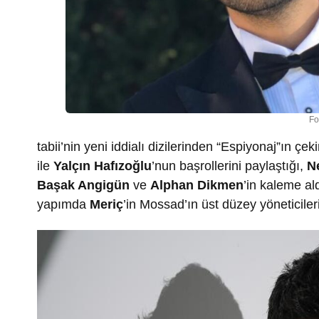
Fo
tabii’nin yeni iddialı dizilerinden “Espiyonaj”ın çe
ile
Yalçın Hafızoğlu
’nun başrollerini paylaştığı,
N
Başak Angigün
ve
Alphan Dikmen
’in kaleme a
yapımda
Meriç
’in Mossad’ın üst düzey yöneticiler