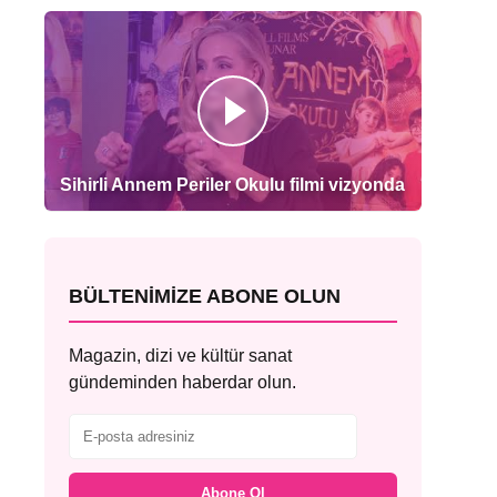
Sihirli Annem Periler Okulu filmi vizyonda
BÜLTENIMIZE ABONE OLUN
Magazin, dizi ve kültür sanat
gündeminden haberdar olun.
Abone Ol