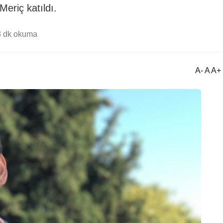
Meriç katıldı.
3 dk okuma
A- A A+