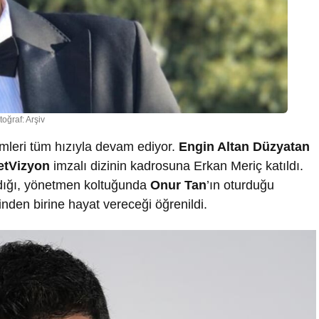
toğraf: Arşiv
kimleri tüm hızıyla devam ediyor.
Engin Altan Düzyatan
etVizyon
imzalı dizinin kadrosuna Erkan Meriç katıldı.
ldığı, yönetmen koltuğunda
Onur Tan
’ın oturduğu
inden birine hayat vereceği öğrenildi.