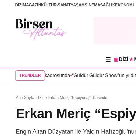
DİZİ
MAGAZİN
KÜLTÜR-SANAT
YAŞAM
SİNEMA
SAĞLIK
EKONOMİ
☰
▣
DİZİ
★
rma” dizisi kadrosunda
•
“Güldür Güldür Show”un yıldızları Bura
TRENDLER
Ana Sayfa › Dizi › Erkan Meriç “Espiyonaj” dizisinde
Erkan Meriç “Espiy
Engin Altan Düzyatan ile Yalçın Hafızoğlu’nun