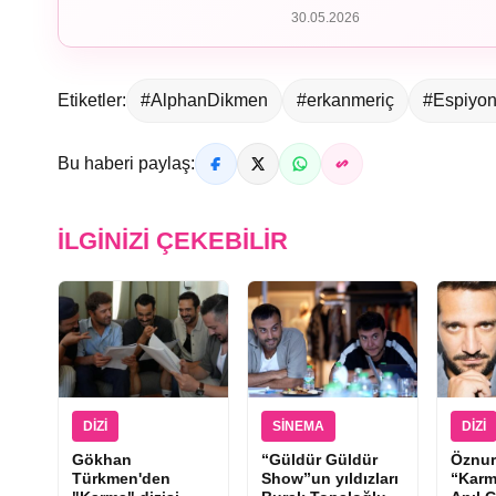
30.05.2026
Etiketler:
#AlphanDikmen
#erkanmeriç
#Espiyon
Bu haberi paylaş:
İLGINIZI ÇEKEBILIR
DIZI
SINEMA
DIZI
Gökhan
“Güldür Güldür
Öznur
Türkmen'den
Show”un yıldızları
“Karm