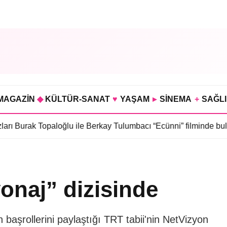
MAGAZİN
◆
KÜLTÜR-SANAT
♥
YAŞAM
▸
SİNEMA
+
SAĞL
k Topaloğlu ile Berkay Tulumbacı “Ecünni” filminde buluştu
•
Öznu
onaj” dizisinde
 başrollerini paylaştığı TRT tabii'nin NetVizyon