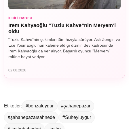
İLGILI HABER
İrem Kahyaoğlu “Tuzlu Kahve”nin Meryem’i
oldu
“Tuzlu Kahve”nin çekimleri tüm hızıyla sürüyor. Aslı Zengin ve
Ece Yosmaoğlu’nun kaleme aldığı dizinin dev kadrosunda
İrem Kahyaoğlu da yer alıyor. Başarılı oyuncu “Meryem”
rolüne hayat veriyor.
02.08.2026
Etiketler:
#behzatuygur
#şahanepazar
#şahanepazarsahnede
#Süheyluygur
#tiyatrohaberleri
tiyatro