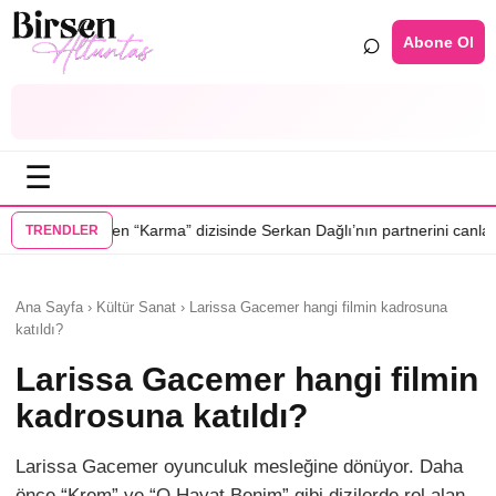
⌕
Abone Ol
☰
•
ma” dizisinde Serkan Dağlı’nın partnerini canlandıracak
Daha 17’ye Emi
TRENDLER
Ana Sayfa › Kültür Sanat › Larissa Gacemer hangi filmin kadrosuna
katıldı?
Larissa Gacemer hangi filmin
kadrosuna katıldı?
Larissa Gacemer oyunculuk mesleğine dönüyor. Daha
önce “Krem” ve “O Hayat Benim” gibi dizilerde rol alan