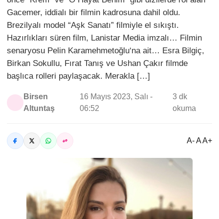
Gacemer, iddialı bir filmin kadrosuna dahil oldu.
Brezilyalı model “Aşk Sanatı” filmiyle el sıkıştı.
Hazırlıkları süren film, Lanistar Media imzalı… Filmin
senaryosu Pelin Karamehmetoğlu‘na ait… Esra Bilgiç,
Birkan Sokullu, Fırat Tanış ve Ushan Çakır filmde
başlıca rolleri paylaşacak. Merakla […]
Birsen
16 Mayıs 2023, Salı -
3 dk
Altuntaş
06:52
okuma
A- A A+