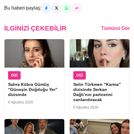
Bu haberi paylaş:
İLGINIZI ÇEKEBILIR
Tümünü Gör
DIZI
DIZI
Sahra Kübra Gümüş
Selin Türkmen “Karma”
“Güneşin Doğduğu Yer”
dizisinde Serkan
dizisinde
Dağlı’nın partnerini
canlandıracak
6 Ağustos 2026
6 Ağustos 2026