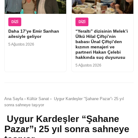
DIZI
DIZI
Daha 17’ye Emir Sarıhan
“Yeraltı” dizisinin Melek’i
ailesiyle geliyor
Ülkü Hilal Çiftçi’nin
babası Ünal Çiftçi’den
5 Ağustos 2026
kızının menajeri ve
partneri Hakan Çelebi
hakkında suç duyurusu
5 Ağustos 2026
Ana Sayfa › Kültür Sanat › Uygur Kardeşler “Şahane Pazar”ı 25 yıl
sonra sahneye taşıyor
Uygur Kardeşler “Şahane
Pazar”ı 25 yıl sonra sahneye