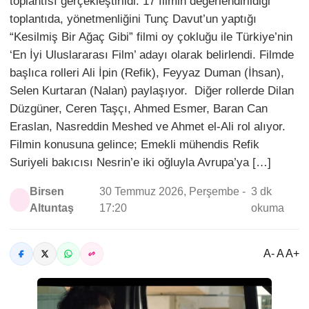
toplantısı gerçekleştirildi. 17 filmin değerlendirildiği
toplantıda, yönetmenliğini Tunç Davut’un yaptığı
“Kesilmiş Bir Ağaç Gibi” filmi oy çokluğu ile Türkiye’nin
‘En İyi Uluslararası Film’ adayı olarak belirlendi. Filmde
başlıca rolleri Ali İpin (Refik), Feyyaz Duman (İhsan),
Selen Kurtaran (Nalan) paylaşıyor. Diğer rollerde Dilan
Düzgüner, Ceren Taşçı, Ahmed Esmer, Baran Can
Eraslan, Nasreddin Meshed ve Ahmet el-Ali rol alıyor.
Filmin konusuna gelince; Emekli mühendis Refik
Suriyeli bakıcısı Nesrin’e iki oğluyla Avrupa’ya […]
Birsen
30 Temmuz 2026, Perşembe -
3 dk
Altuntaş
17:20
okuma
A- A A+