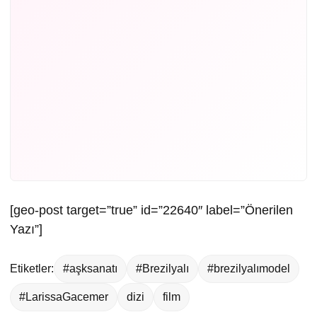
[geo-post target=”true” id=”22640″ label=”Önerilen
Yazı”]
Etiketler:
#aşksanatı
#Brezilyalı
#brezilyalımodel
#LarissaGacemer
dizi
film