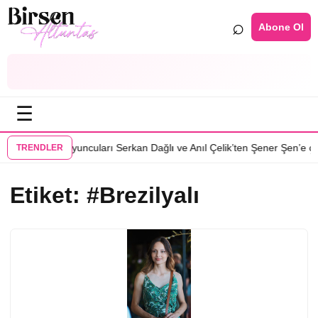
⌕
Abone Ol
☰
zisinin başrol oyuncuları Serkan Dağlı ve Anıl Çelik’ten Şener Şen’e çağ
TRENDLER
Etiket:
#Brezilyalı