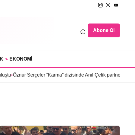
⌕
Abone Ol
IK
⌁
EKONOMİ
•
Öznur Serçeler “Karma” dizisinde Anıl Çelik partneri oldu
•
Sosye