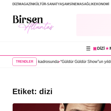
DİZİ
MAGAZİN
KÜLTÜR-SANAT
YAŞAM
SİNEMA
SAĞLIK
EKONOMİ
☰
▣
DİZİ
★
 “Karma” dizisi kadrosunda
•
“Güldür Güldür Show”un yıldızları
TRENDLER
Etiket:
dizi