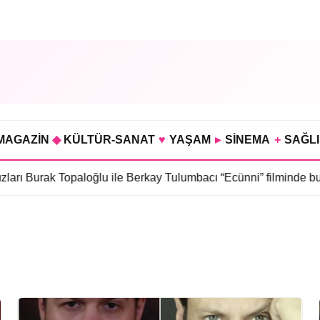
MAGAZİN
◆
KÜLTÜR-SANAT
♥
YAŞAM
▸
SİNEMA
+
SAĞL
 Burak Topaloğlu ile Berkay Tulumbacı “Ecünni” filminde buluştu