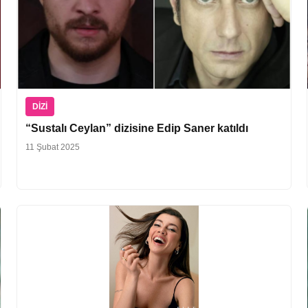
DIZI
“Sustalı Ceylan” dizisine Edip Saner katıldı
11 Şubat 2025