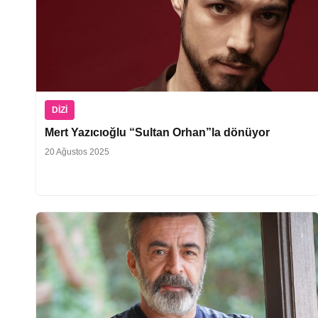
DIZI
Mert Yazıcıoğlu “Sultan Orhan”la dönüyor
20 Ağustos 2025