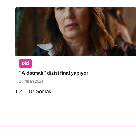
DIZI
“Aldatmak” dizisi final yapıyor
26 Nisan 2024
1
2
…
87
Sonraki
Yazı
sayfalaması