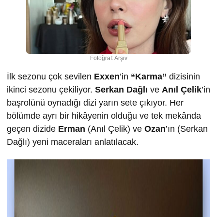
Fotoğraf: Arşiv
İlk sezonu çok sevilen
Exxen
’in
“Karma”
dizisinin
ikinci sezonu çekiliyor.
Serkan Dağlı
ve
Anıl Çelik
’in
başrolünü oynadığı dizi yarın sete çıkıyor. Her
bölümde ayrı bir hikâyenin olduğu ve tek mekânda
geçen dizide
Erman
(Anıl Çelik) ve
Ozan
’ın (Serkan
Dağlı) yeni maceraları anlatılacak.