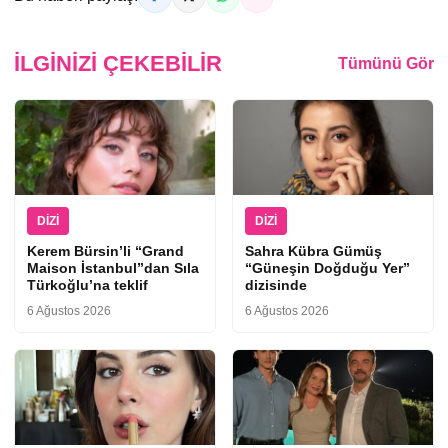
İLGINIZI ÇEKEBILIR
Tümünü Gör
DIZI
DIZI
Kerem Bürsin’li “Grand
Sahra Kübra Gümüş
Maison İstanbul”dan Sıla
“Güneşin Doğduğu Yer”
Türkoğlu’na teklif
dizisinde
6 Ağustos 2026
6 Ağustos 2026