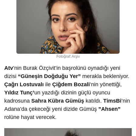
Fotoğraf: Arşiv
Atv
’nin Burak Özçivit’in başrolünü oynadığı yeni
dizisi
“Güneşin Doğduğu Yer”
merakla bekleniyor.
Çağrı Lostuvalı
ile
Çiğdem Bozali
’nin yönettiği,
Yıldız Tunç’
un yazdığı dizinin güçlü oyuncu
kadrosuna
Sahra Kübra Gümüş
katıldı.
TimsBi
’nin
Adana’da çekeceği yeni dizide Gümüş
”Ahsen”
rolüne hayat verecek.