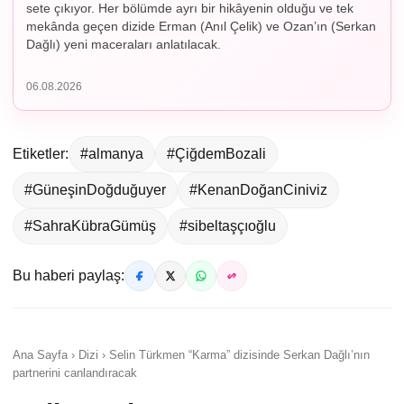
sete çıkıyor. Her bölümde ayrı bir hikâyenin olduğu ve tek
mekânda geçen dizide Erman (Anıl Çelik) ve Ozan’ın (Serkan
Dağlı) yeni maceraları anlatılacak.
06.08.2026
Etiketler:
#almanya
#ÇiğdemBozali
#GüneşinDoğduğuyer
#KenanDoğanCiniviz
#SahraKübraGümüş
#sibeltaşçıoğlu
Bu haberi paylaş:
Ana Sayfa › Dizi › Selin Türkmen “Karma” dizisinde Serkan Dağlı’nın
partnerini canlandıracak