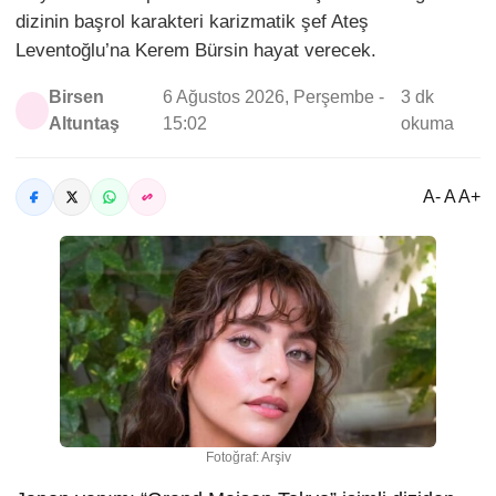
dizinin başrol karakteri karizmatik şef Ateş
Leventoğlu’na Kerem Bürsin hayat verecek.
Birsen
6 Ağustos 2026, Perşembe -
3 dk
Altuntaş
15:02
okuma
A- A A+
Fotoğraf: Arşiv