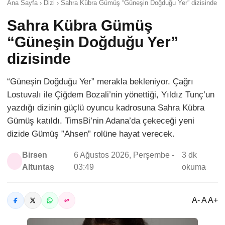
Ana Sayfa › Dizi › Sahra Kübra Gümüş “Güneşin Doğduğu Yer” dizisinde
Sahra Kübra Gümüş
“Güneşin Doğduğu Yer”
dizisinde
“Güneşin Doğduğu Yer” merakla bekleniyor. Çağrı
Lostuvalı ile Çiğdem Bozali’nin yönettiği, Yıldız Tunç’un
yazdığı dizinin güçlü oyuncu kadrosuna Sahra Kübra
Gümüş katıldı. TimsBi’nin Adana’da çekeceği yeni
dizide Gümüş ”Ahsen” rolüne hayat verecek.
Birsen
6 Ağustos 2026, Perşembe -
3 dk
Altuntaş
03:49
okuma
A- A A+