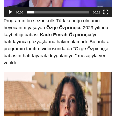
00:00
00:32
Programın bu sezonki ilk Türk konuğu olmanın
heyecanını yaşayan
Özge Özprinçci,
2023 yılında
kaybettiği babası
Kadri Emrah Özpirinçci’
yi
hatırlayınca gözyaşlarına hakim olamadı. Bu anlara
programın tanıtım videosunda da “Özge Özpirinççi
babasını hatırlayarak duygulanıyor” mesajıyla yer
verildi.