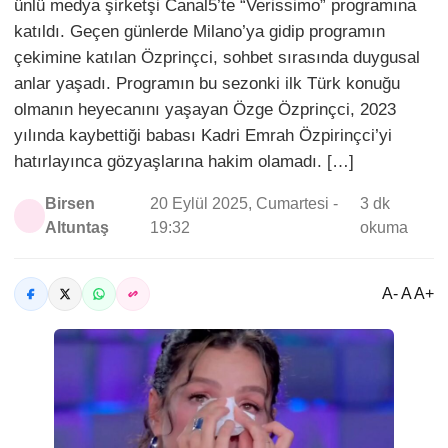
ünlü medya şirketşi Canal5’te “Verissimo” programına
katıldı. Geçen günlerde Milano’ya gidip programın
çekimine katılan Özprinçci, sohbet sırasında duygusal
anlar yaşadı. Programın bu sezonki ilk Türk konuğu
olmanın heyecanını yaşayan Özge Özprinçci, 2023
yılında kaybettiği babası Kadri Emrah Özpirinçci’yi
hatırlayınca gözyaşlarına hakim olamadı. […]
Birsen
20 Eylül 2025, Cumartesi -
3 dk
Altuntaş
19:32
okuma
A- A A+