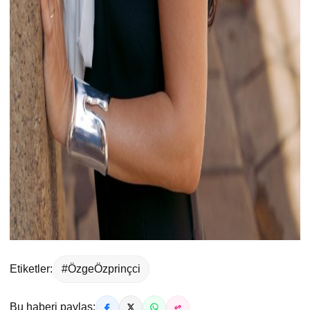
Etiketler:
#ÖzgeÖzprinçci
Bu haberi paylaş: