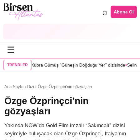
⌕
Abone Ol
☰
•
ş “Güneşin Doğduğu Yer” dizisinde
Selin Türkmen “Karma” dizisinde S
TRENDLER
Ana Sayfa › Dizi › Özge Özprinçci’nin gözyaşları
Özge Özprinçci’nin
gözyaşları
Yakında NOW’da Gold Film imzalı “Sakıncalı” dizisi
seyirciyle buluşacak olan Özge Özprinçci, İtalya’nın