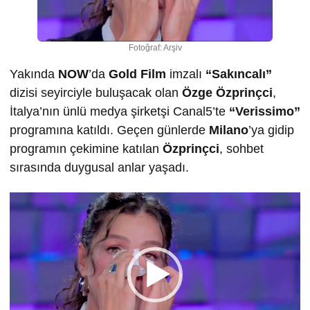
Fotoğraf: Arşiv
Yakında
NOW
’da
Gold Film
imzalı
“Sakıncalı”
dizisi seyirciyle buluşacak olan
Özge Özprinçci
,
İtalya’nın ünlü medya şirketşi Canal5’te
“Verissimo”
programına katıldı. Geçen günlerde
Milano
’ya gidip
programın çekimine katılan
Özprinçci
, sohbet
sırasında duygusal anlar yaşadı.
Video
oynatıcı