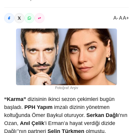
A- A A+
Fotoğraf: Arşiv
“Karma”
dizisinin ikinci sezon çekimleri bugün
başladı.
PPH Yapım
imzalı dizinin yönetmen
koltuğunda Ömer Baykul oturuyor.
Serkan Dağlı
’nın
Ozan,
Anıl Çelik
’i Erman’a hayat verdiği dizide
Dağlı’’nın partneri
Selin Türkmen
olmuştu.