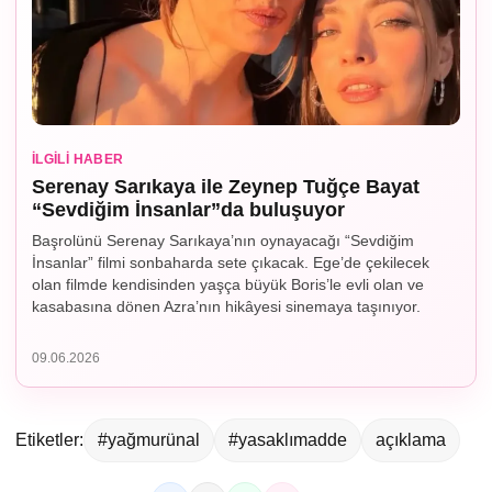
İLGILI HABER
Serenay Sarıkaya ile Zeynep Tuğçe Bayat
“Sevdiğim İnsanlar”da buluşuyor
Başrolünü Serenay Sarıkaya’nın oynayacağı “Sevdiğim
İnsanlar” filmi sonbaharda sete çıkacak. Ege’de çekilecek
olan filmde kendisinden yaşça büyük Boris’le evli olan ve
kasabasına dönen Azra’nın hikâyesi sinemaya taşınıyor.
09.06.2026
Etiketler:
#yağmurünal
#yasaklımadde
açıklama