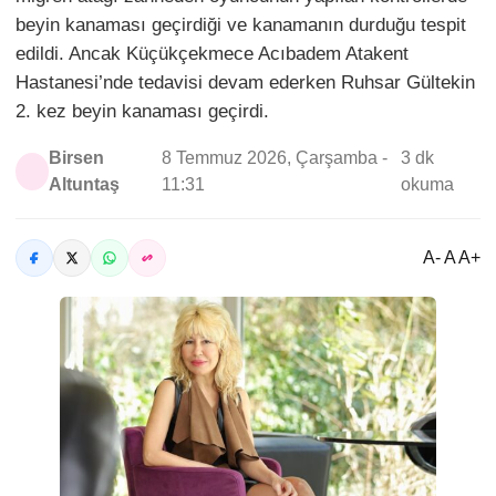
beyin kanaması geçirdiği ve kanamanın durduğu tespit
edildi. Ancak Küçükçekmece Acıbadem Atakent
Hastanesi’nde tedavisi devam ederken Ruhsar Gültekin
2. kez beyin kanaması geçirdi.
Birsen
8 Temmuz 2026, Çarşamba -
3 dk
Altuntaş
11:31
okuma
A- A A+