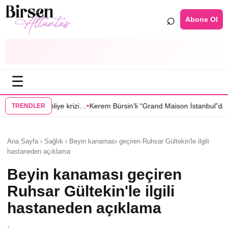
⌕
Abone Ol
☰
•
•
zi…
Kerem Bürsin’li “Grand Maison İstanbul”dan Sıla Türkoğlu’na teklif
TRENDLER
Ana Sayfa › Sağlık › Beyin kanaması geçiren Ruhsar Gültekin'le ilgili
hastaneden açıklama
Beyin kanaması geçiren
Ruhsar Gültekin'le ilgili
hastaneden açıklama