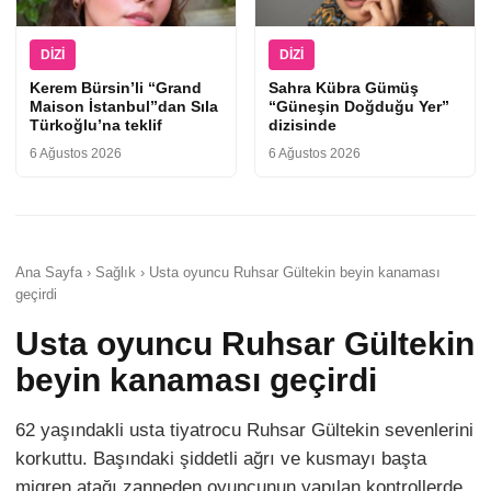
DIZI
DIZI
Kerem Bürsin’li “Grand
Sahra Kübra Gümüş
Maison İstanbul”dan Sıla
“Güneşin Doğduğu Yer”
Türkoğlu’na teklif
dizisinde
6 Ağustos 2026
6 Ağustos 2026
Ana Sayfa › Sağlık › Usta oyuncu Ruhsar Gültekin beyin kanaması
geçirdi
Usta oyuncu Ruhsar Gültekin
beyin kanaması geçirdi
62 yaşındakli usta tiyatrocu Ruhsar Gültekin sevenlerini
korkuttu. Başındaki şiddetli ağrı ve kusmayı başta
migren atağı zanneden oyuncunun yapılan kontrollerde